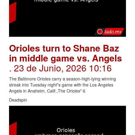
Orioles turn to Shane Baz
in middle game vs. Angels
. 23 de Junio, 2026 10:16
The Baltimore Orioles carry a season-high-tying winning
streak into Tuesday night"s game with the Los Angeles
Angels in Anaheim, Calif.,The Orioles" 6
Deadspin