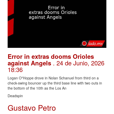
Error in extras dooms Orioles
. 24 de Junio, 2026
against Angels
18:36
Logan O"Hoppe drove in Nolan Schanuel from third on a
check-swing bouncer up the third base line with two outs in
the bottom of the 10th as the Los An
Deadspin
Gustavo Petro