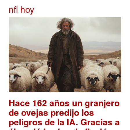
nfl hoy
Hace 162 años un granjero
de ovejas predijo los
peligros de la IA. Gracias a