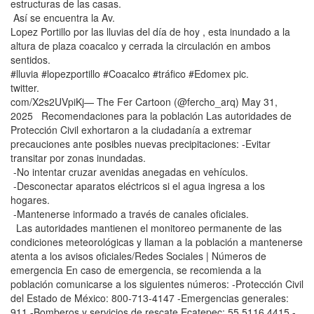
estructuras de las casas.
Así se encuentra la Av.
Lopez Portillo por las lluvias del día de hoy , esta inundado a la
altura de plaza coacalco y cerrada la circulación en ambos
sentidos.
#lluvia #lopezportillo #Coacalco #tráfico #Edomex pic.
twitter.
com/X2s2UVpiKj— The Fer Cartoon (@fercho_arq) May 31,
2025 Recomendaciones para la población Las autoridades de
Protección Civil exhortaron a la ciudadanía a extremar
precauciones ante posibles nuevas precipitaciones: -Evitar
transitar por zonas inundadas.
-No intentar cruzar avenidas anegadas en vehículos.
-Desconectar aparatos eléctricos si el agua ingresa a los
hogares.
-Mantenerse informado a través de canales oficiales.
Las autoridades mantienen el monitoreo permanente de las
condiciones meteorológicas y llaman a la población a mantenerse
atenta a los avisos oficiales/Redes Sociales | Números de
emergencia En caso de emergencia, se recomienda a la
población comunicarse a los siguientes números: -Protección Civil
del Estado de México: 800-713-4147 -Emergencias generales:
911 -Bomberos y servicios de rescate Ecatepec: 55 5116 4415 -