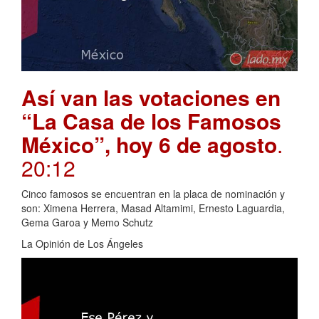
Así van las votaciones en
“La Casa de los Famosos
México”, hoy 6 de agosto
.
20:12
Cinco famosos se encuentran en la placa de nominación y
son: Ximena Herrera, Masad Altamimi, Ernesto Laguardia,
Gema Garoa y Memo Schutz
La Opinión de Los Ángeles