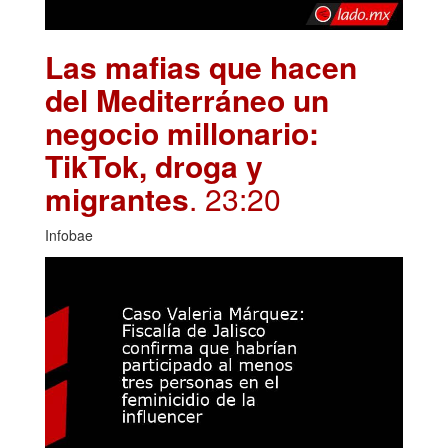
Las mafias que hacen
del Mediterráneo un
negocio millonario:
TikTok, droga y
migrantes
. 23:20
Infobae