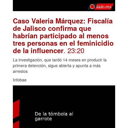
Caso Valeria Márquez: Fiscalía
de Jalisco confirma que
habrían participado al menos
tres personas en el feminicidio
. 23:20
de la influencer
La investigación, que tardó 14 meses en producir la
primera detención, sigue abierta y apunta a más
arrestos
Infobae