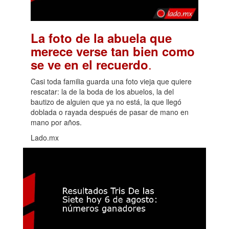
La foto de la abuela que
merece verse tan bien como
.
se ve en el recuerdo
Casi toda familia guarda una foto vieja que quiere
rescatar: la de la boda de los abuelos, la del
bautizo de alguien que ya no está, la que llegó
doblada o rayada después de pasar de mano en
mano por años.
Lado.mx