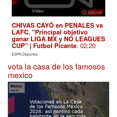
CHIVAS CAYÓ en PENALES vs
LAFC. "Principal objetivo
ganar LIGA MX y NO LEAGUES
. 02:20
CUP" | Futbol Picante
ESPN Deportes
vota la casa de los famosos
mexico