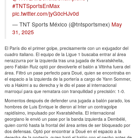
#TNTSportsEnMax
pic.twitter.com/jyG0cHJv0d
— TNT Sports México (@tntsportsmex)
May
31, 2025
El París dio el primer golpe, precisamente con un exjugador del
cuadro italiano. El equipo de la Ligue 1 buscaba entrar al área
nerazzurra por la izquierda tras una jugada de Kvaratskhelia,
pero Fabián Ruiz optó por devolverle el balón a Vitinha fuera del
área. Filtró un pase perfecto para Doué, quien se encontraba en
el espacio a la izquierda de la portería a cargo de Yann Sommer,
vio a Hakimi a su derecha y le dio el pase al internacional
marroquí para que rematara con tranquilidad y precisión: 1-0.
Momentos después de defender una jugada a balón parado, los
hombres de Luis Enrique le dieron al Inter un contragolpe
rapidísimo, impulsado por Kvaratskhelia. El internacional
georgiano le envió un pase por la banda izquierda a Dembélé,
quien corrió hasta la frontal del área antes de ser bloqueado por
dos defensas. Optó por encontrar a Doué en el espacio a la
derecha de la portería, quien bajó el balón con el pecho antes de