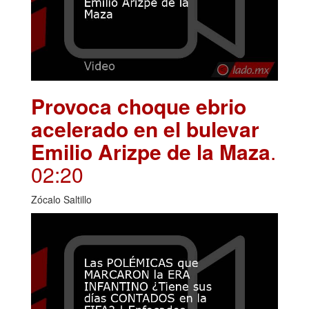
Provoca choque ebrio
acelerado en el bulevar
Emilio Arizpe de la Maza
.
02:20
Zócalo Saltillo