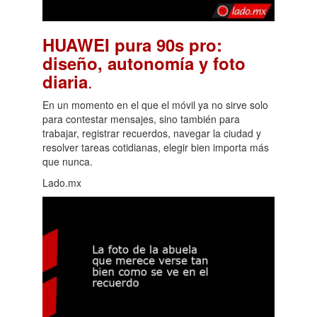
HUAWEI pura 90s pro:
diseño, autonomía y foto
.
diaria
En un momento en el que el móvil ya no sirve solo
para contestar mensajes, sino también para
trabajar, registrar recuerdos, navegar la ciudad y
resolver tareas cotidianas, elegir bien importa más
que nunca.
Lado.mx