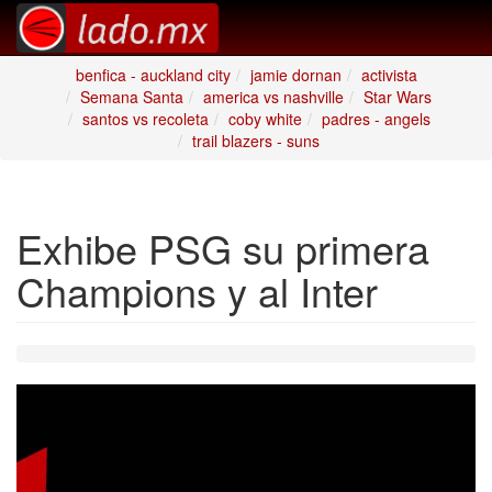
benfica - auckland city
jamie dornan
activista
Semana Santa
america vs nashville
Star Wars
santos vs recoleta
coby white
padres - angels
trail blazers - suns
Exhibe PSG su primera
Champions y al Inter