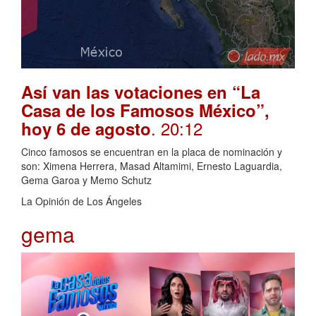
Así van las votaciones en “La
Casa de los Famosos México”,
. 20:12
hoy 6 de agosto
Cinco famosos se encuentran en la placa de nominación y
son: Ximena Herrera, Masad Altamimi, Ernesto Laguardia,
Gema Garoa y Memo Schutz
La Opinión de Los Ángeles
gema