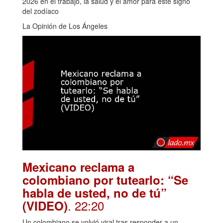
2026 en el trabajo, la salud y el amor para este signo
del zodíaco
La Opinión de Los Ángeles
Mexicano reclama a
colombiano por tutearlo: “Se
habla de usted, no de tú”
. 22:20
(VIDEO)
Un colombiano se volvió viral tras responder a un