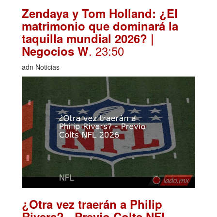
Zendaya y Tom Holland: ¿El
matrimonio que dominará la
taquilla mundial 2026? |
. 23:50
Negocios W
adn Noticias
¿Otra vez traerán a Philip
Rivers? - Previo Colts NFL