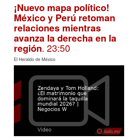
¡Nuevo mapa político!
México y Perú retoman
relaciones mientras
avanza la derecha en la
región
. 23:50
El Heraldo de México