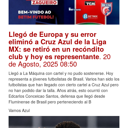
Llegó de Europa y su error
eliminó a Cruz Azul de la Liga
MX: se retiró en un recóndito
. 20
club y hoy es representante
de Agosto, 2025 08:50
Llegó a La Máquina con cartel y no pudo sostenerse. Hoy
representa a jóvenes futbolistas de Brasil. Varios han sido los
futbolistas que han llegado con cierto cartel a Cruz Azul pero
no han podido dar la talla. Años atrás, esto ocurrió con
Edcarlos Conceicao Santos, defensa que llegó desde
Fluminense de Brasil pero perteneciendo al B
Vamos Azul