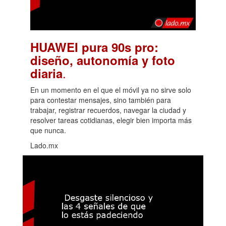
HUAWEI pura 90s pro:
diseño, autonomía y foto
.
diaria
En un momento en el que el móvil ya no sirve solo
para contestar mensajes, sino también para
trabajar, registrar recuerdos, navegar la ciudad y
resolver tareas cotidianas, elegir bien importa más
que nunca.
Lado.mx