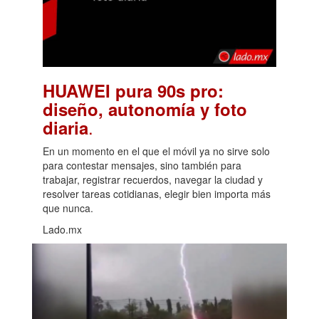
HUAWEI pura 90s pro:
diseño, autonomía y foto
.
diaria
En un momento en el que el móvil ya no sirve solo
para contestar mensajes, sino también para
trabajar, registrar recuerdos, navegar la ciudad y
resolver tareas cotidianas, elegir bien importa más
que nunca.
Lado.mx