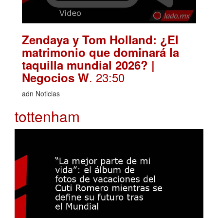
Zendaya y Tom Holland: ¿El
matrimonio que dominará la
taquilla mundial 2026? |
. 23:50
Negocios W
adn Noticias
tottenham