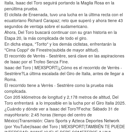
Italia, Isaac del Toro seguirá portando la Maglia Rosa en la
penúltima prueba.
El ciclista de Ensenada, tuvo una lucha en la última recta con el
ecuatoriano Richard Carapaz; reto que superó y ahora tiene 43
segundos de ventaja sobre el sudamericano.
Ahora, Del Toro buscará continuar con su gran historia en la
Etapa 20, la más complicada de todo el giro.
En dicha etapa, "Torito" y los demás ciclistas, enfrentarán la
"Cima Coppi" de Finestre(subida de mayor altitud).
El recorrido de Verrès - Sestrière, será clave en las aspiraciones
de Isaac por el Trofeo Senza Fine.
Isaac del Toro | MEXSPORT|¿Cómo es el recorrido de Verrès -
Sestrière?La última escalada del Giro de Italia, antes de llegar a
Roma.
El recorrido tiene a Verrès - Sestrière como la prueba más
complicada.
Con 205 kilómetros de longitud y 2,178 metros de altitud, Del
Toro enfrentará a lo imposible en la lucha por el Giro Italia 2025.
¿Cuándo y dónde ver a Isaac del Toro?Fecha: Sábado 31 de
mayoHorario: 2:45 horas (tiempo del centro de
México)Transmisión: Claro Sports y Azteca Deportes Network
(por YouTube)Isaac del Toro | MEXSPORT|TAMBIÉN TE PUEDE