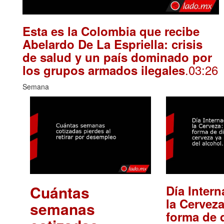
Esta es la Colombia que recibe
Abelardo De La Espriella: crisis
de salud y un país dominado por
.03:26
los grupos armados ilegales
Semana
Cuántas
Día Intern
la Cerveza
semanas
forma de d