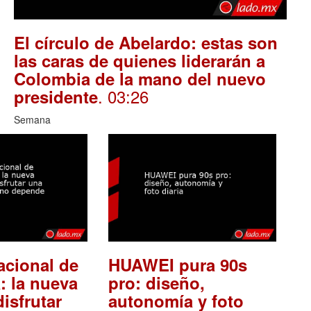
El círculo de Abelardo: estas son
las caras de quienes liderarán a
Colombia de la mano del nuevo
. 03:26
presidente
Semana
acional de
HUAWEI pura 90s
: la nueva
pro: diseño,
isfrutar
autonomía y foto