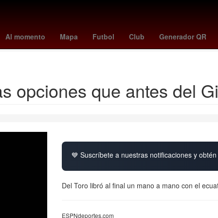
avés
Primera División de México
Carson Wentz
Gobierno
Facul
Al momento
Mapa
Futbol
Club
Generador QR
Rita Cetina Gutiérrez
s opciones que antes del Gi
💙 Suscríbete a nuestras notificaciones y obtén 
Del Toro libró al final un mano a mano con el ecua
ESPNdeportes.com