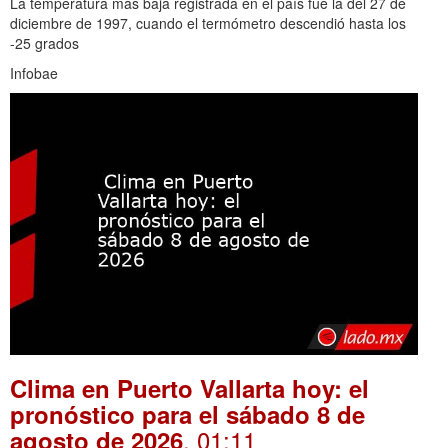
La temperatura más baja registrada en el país fue la del 27 de
diciembre de 1997, cuando el termómetro descendió hasta los
-25 grados
Infobae
Clima en Puerto Vallarta hoy: el
pronóstico para el sábado 8 de
. 01:11
agosto de 2026