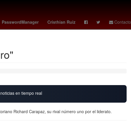
tad de Ciencias Políticas y Sociales UAQ
obsession
Chelsea
PasswordManager
Cristhian Ruiz
Contacto
ro"
noticias en tiempo real
toriano Richard Carapaz, su rival número uno por el liderato.