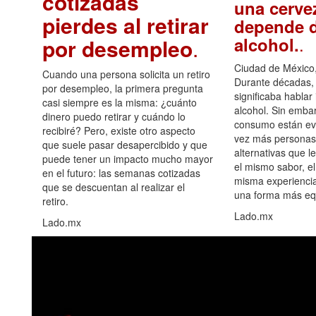
cotizadas
una cerve
pierdes al retirar
depende d
.
alcohol.
por desempleo
.
Ciudad de México,
Cuando una persona solicita un retiro
Durante décadas, 
por desempleo, la primera pregunta
significaba hablar
casi siempre es la misma: ¿cuánto
alcohol. Sin embar
dinero puedo retirar y cuándo lo
consumo están ev
recibiré? Pero, existe otro aspecto
vez más personas
que suele pasar desapercibido y que
alternativas que l
puede tener un impacto mucho mayor
el mismo sabor, el
en el futuro: las semanas cotizadas
misma experiencia
que se descuentan al realizar el
una forma más equ
retiro.
Lado.mx
Lado.mx