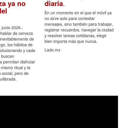
.
za ya no
diaria
el
En un momento en el que el móvil ya
no sirve solo para contestar
mensajes, sino también para trabajar,
 junio 2026.-
registrar recuerdos, navegar la ciudad
hablar de cerveza
y resolver tareas cotidianas, elegir
 inevitablemente de
bien importa más que nunca.
go, los hábitos de
Lado.mx
olucionando y cada
 buscan
es permitan disfrutar
 mismo ritual y la
 social, pero de
ilibrada.