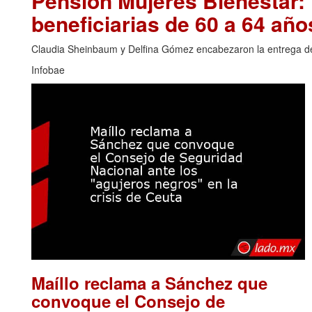
Pensión Mujeres Bienestar:
beneficiarias de 60 a 64 año
Claudia Sheinbaum y Delfina Gómez encabezaron la entrega de t
Infobae
Maíllo reclama a Sánchez que
convoque el Consejo de