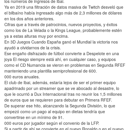
los números de ingresos de Ibai.
Ya en 2019 una filtración de datos masiva de Twitch desveló que
el bilbaíno había ingresado algo más de 2,3 millones de dólares
en los dos años anteriores.
Cifras que a través de patrocinios, nuevos proyectos, y éxitos
como los de La Velada o la Kings League, probablemente estén
ya a estas alturas muy por encima.
En 3D Juegos Cuando España ganó el Mundial la victoria nos
ayudó a olvidarnos de la crisis.
Ese engaño disfrazado de fútbol convierte a Despelote en una
joya El riesgo siempre está ahí, en cualquier caso, y equipos
como el CD Numancia se vieron en problemas en Segunda RFEF
manteniendo una plantilla semiprofesional de 600.
000 euros anuales.
El club de Ibai, además, estaría lejos de ser el primer equipo
apadrinado por un streamer que se ve abocado al desastre, lo
que le ocurrió a Dux Internacional tras no reunir los 1,5 millones
de euros que se requieren para debutar en Primera RFEF.
De superar ese hito, alcanzando la Segunda División, lo que
empezó como un pago al equipo en dietas tendría que
convertirse en un mínimo de 91.
000 euros por jugador según el convenio de la LFP.
Si a partir de ahí se convierte en el nuevo Ronaldo o en el nuevo