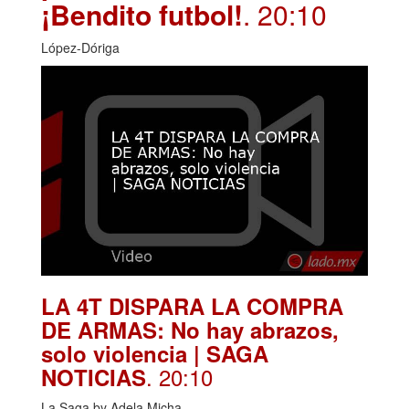
¡Bendito futbol!
. 20:10
López-Dóriga
LA 4T DISPARA LA COMPRA
DE ARMAS: No hay abrazos,
solo violencia | SAGA
. 20:10
NOTICIAS
La Saga by Adela Micha