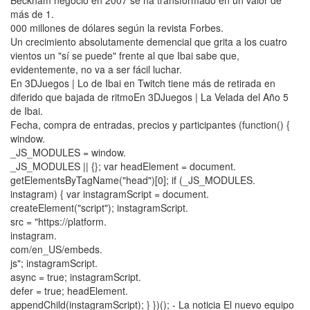
más de 1.
000 millones de dólares según la revista Forbes.
Un crecimiento absolutamente demencial que grita a los cuatro
vientos un "sí se puede" frente al que Ibai sabe que,
evidentemente, no va a ser fácil luchar.
En 3DJuegos | Lo de Ibai en Twitch tiene más de retirada en
diferido que bajada de ritmoEn 3DJuegos | La Velada del Año 5
de Ibai.
Fecha, compra de entradas, precios y participantes (function() {
window.
_JS_MODULES = window.
_JS_MODULES || {}; var headElement = document.
getElementsByTagName("head")[0]; if (_JS_MODULES.
instagram) { var instagramScript = document.
createElement("script"); instagramScript.
src = "https://platform.
instagram.
com/en_US/embeds.
js"; instagramScript.
async = true; instagramScript.
defer = true; headElement.
appendChild(instagramScript); } })(); - La noticia El nuevo equipo