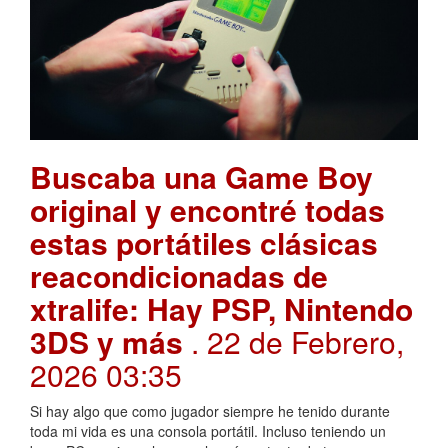
Buscaba una Game Boy
original y encontré todas
estas portátiles clásicas
reacondicionadas de
xtralife: Hay PSP, Nintendo
3DS y más
. 22 de Febrero,
2026 03:35
Si hay algo que como jugador siempre he tenido durante
toda mi vida es una consola portátil. Incluso teniendo un