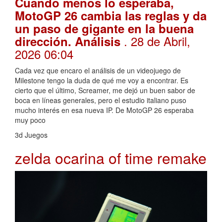
Cuando menos lo esperaba,
MotoGP 26 cambia las reglas y da
un paso de gigante en la buena
. 28 de Abril,
dirección. Análisis
2026 06:04
Cada vez que encaro el análisis de un videojuego de
Milestone tengo la duda de qué me voy a encontrar. Es
cierto que el último, Screamer, me dejó un buen sabor de
boca en líneas generales, pero el estudio italiano puso
mucho interés en esa nueva IP. De MotoGP 26 esperaba
muy poco
3d Juegos
zelda ocarina of time remake