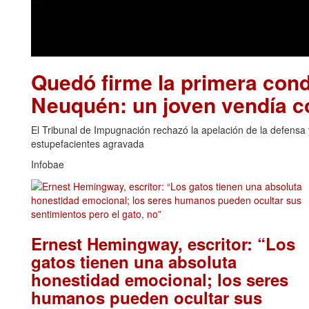
Quedó firme la primera cond
Neuquén: un joven vendía 
El Tribunal de Impugnación rechazó la apelación de la defensa y
estupefacientes agravada
Infobae
Ernest Hemingway, escritor: “Los
gatos tienen una absoluta
honestidad emocional; los seres
humanos pueden ocultar sus