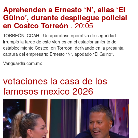
Aprehenden a Ernesto ‘N’, alias ‘El
Güino’, durante despliegue policial
. 20:05
en Costco Torreón
TORREÓN, COAH.- Un aparatoso operativo de seguridad
irrumpió la tarde de este viernes en el estacionamiento del
establecimiento Costco, en Torreón, derivando en la presunta
captura del empresario Ernesto “N”, apodado “El Güino”.
Vanguardia.com.mx
votaciones la casa de los
famosos mexico 2026