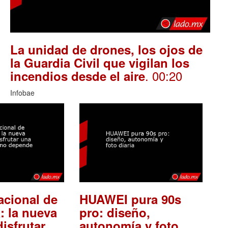
La unidad de drones, los ojos de
la Guardia Civil que vigilan los
. 00:20
incendios desde el aire
Infobae
acional de
HUAWEI pura 90s
: la nueva
pro: diseño,
isfrutar
autonomía y foto