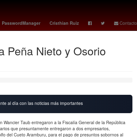
a
soborno
27 de marzo
amanda anisimova
PasswordManager
Cristhian Ruiz
Contacto
a Peña Nieto y Osorio
nte al día con las noticias más importantes
n Wancier Taub entregaron a la Fiscalía General de la República
carios que presuntamente entregaron a dos empresarios,
lfo del Cueto Aramburu, para el pago de presuntos sobornos al