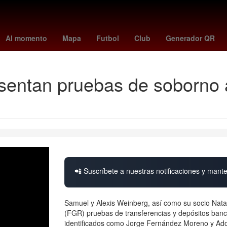
pago beca rita cetina primaria
Guillermo Almada
Pago
Españ
Al momento
Mapa
Futbol
Club
Generador QR
sentan pruebas de soborno 
📲 Suscríbete a nuestras notificaciones y mante
Samuel y Alexis Weinberg, así como su socio Nata
(FGR) pruebas de transferencias y depósitos ban
identificados como Jorge Fernández Moreno y Ado