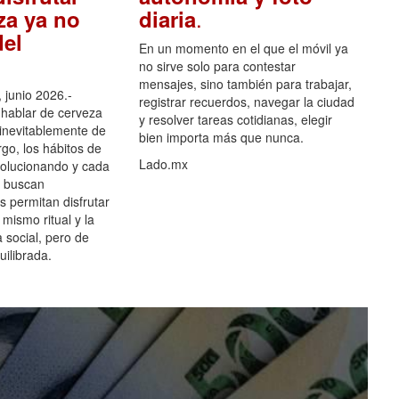
.
za ya no
diaria
el
En un momento en el que el móvil ya
no sirve solo para contestar
mensajes, sino también para trabajar,
 junio 2026.-
registrar recuerdos, navegar la ciudad
hablar de cerveza
y resolver tareas cotidianas, elegir
 inevitablemente de
bien importa más que nunca.
go, los hábitos de
Lado.mx
olucionando y cada
 buscan
es permitan disfrutar
 mismo ritual y la
 social, pero de
ilibrada.