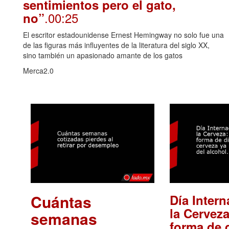
sentimientos pero el gato,
.00:25
no”
El escritor estadounidense Ernest Hemingway no solo fue una
de las figuras más influyentes de la literatura del siglo XX,
sino también un apasionado amante de los gatos
Merca2.0
Cuántas
Día Intern
la Cerveza
semanas
forma de d