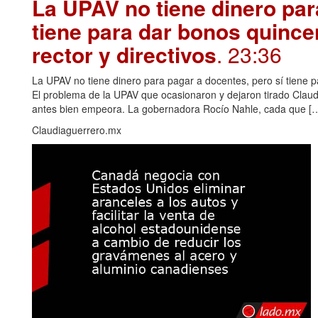
La UPAV no tiene dinero par
tiene para dar bonos quince
rector y directivos
. 23:36
La UPAV no tiene dinero para pagar a docentes, pero sí tiene pa
El problema de la UPAV que ocasionaron y dejaron tirado Claudi
antes bien empeora. La gobernadora Rocío Nahle, cada que […
Claudiaguerrero.mx