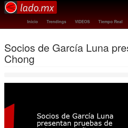
Dólar estadounidense
Aguascalientes
Twitch
Inicio
Trendings
VIDEOS
Tiempo Real
Socios de García Luna pre
Chong