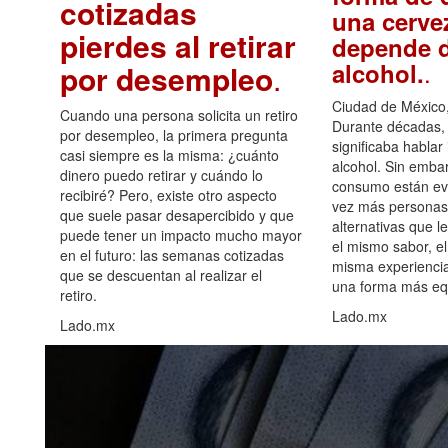
cotizadas
una cerve
pierdes al retirar
depende d
.
alcohol.
por desempleo
.
Ciudad de México,
Cuando una persona solicita un retiro
Durante décadas, 
por desempleo, la primera pregunta
significaba hablar
casi siempre es la misma: ¿cuánto
alcohol. Sin embar
dinero puedo retirar y cuándo lo
consumo están ev
recibiré? Pero, existe otro aspecto
vez más personas
que suele pasar desapercibido y que
alternativas que l
puede tener un impacto mucho mayor
el mismo sabor, el
en el futuro: las semanas cotizadas
misma experiencia
que se descuentan al realizar el
una forma más equ
retiro.
Lado.mx
Lado.mx