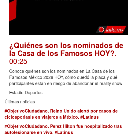
¿Quiénes son los nominados de
.
la Casa de los Famosos HOY?
00:25
Conoce quiénes son los nominados en La Casa de los
Famosos México 2026 HOY, cómo quedó la placa y qué
participantes están en riesgo de abandonar el reality show
Estadio Deportes
Últimas noticias
#ObjetivoCiudadano. Reino Unido alertó por casos de
ciclosporiasis en viajeros a México. #Latinus
#ObjetivoCiudadano. Perez Hilton fue hospitalizado tras
autolesionarse en vivo. #Latinus