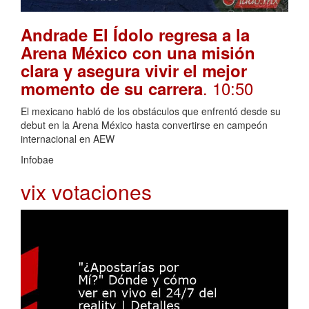
Andrade El Ídolo regresa a la
Arena México con una misión
clara y asegura vivir el mejor
. 10:50
momento de su carrera
El mexicano habló de los obstáculos que enfrentó desde su
debut en la Arena México hasta convertirse en campeón
internacional en AEW
Infobae
vix votaciones