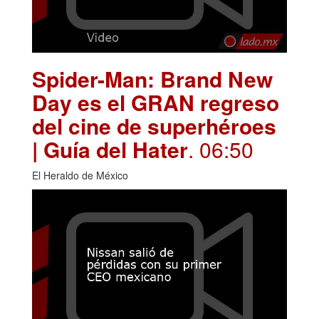
Spider-Man: Brand New
Day es el GRAN regreso
del cine de superhéroes
| Guía del Hater
. 06:50
El Heraldo de México