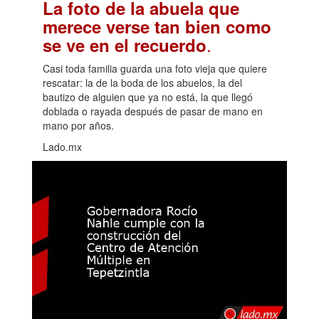
La foto de la abuela que
merece verse tan bien como
.
se ve en el recuerdo
Casi toda familia guarda una foto vieja que quiere
rescatar: la de la boda de los abuelos, la del
bautizo de alguien que ya no está, la que llegó
doblada o rayada después de pasar de mano en
mano por años.
Lado.mx