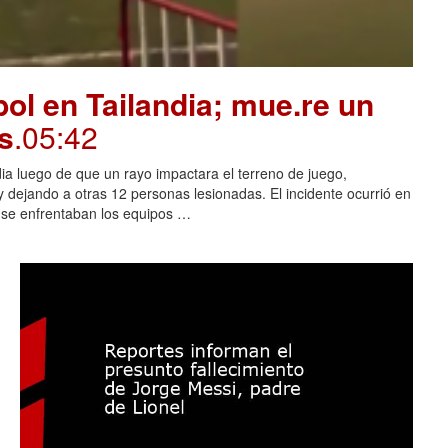
ol en Tailandia; mue.re un
s
.05:42
dia luego de que un rayo impactara el terreno de juego,
 dejando a otras 12 personas lesionadas. El incidente ocurrió en
s se enfrentaban los equipos …