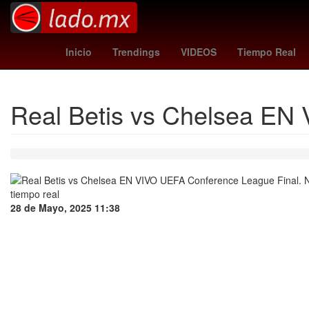
One Direction
27 de marzo
2024
Gobiern
Inicio
Trendings
VIDEOS
Tiempo Real
Real Betis vs Chelsea EN
28 de Mayo, 2025 11:38