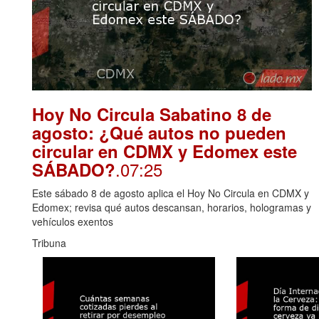
Hoy No Circula Sabatino 8 de
agosto: ¿Qué autos no pueden
circular en CDMX y Edomex este
.07:25
SÁBADO?
Este sábado 8 de agosto aplica el Hoy No Circula en CDMX y
Edomex; revisa qué autos descansan, horarios, hologramas y
vehículos exentos
Tribuna