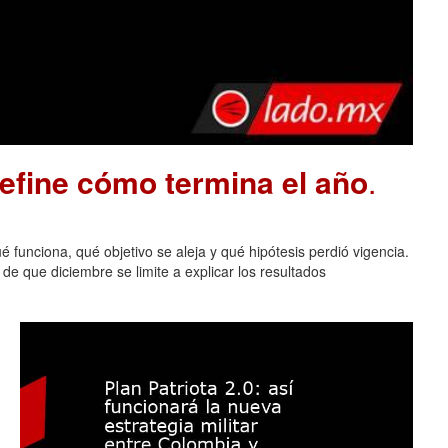
define cómo termina el año
.
 funciona, qué objetivo se aleja y qué hipótesis perdió vigencia.
de que diciembre se limite a explicar los resultados