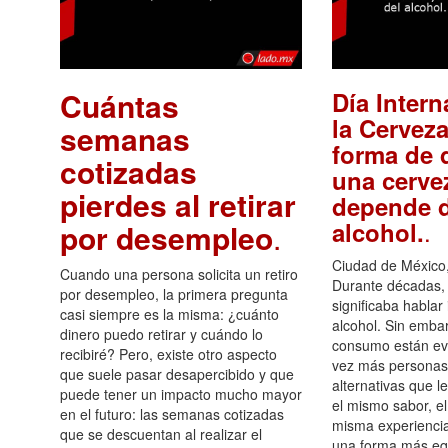
Cuántas
Día Intern
la Cerveza
semanas
forma de d
cotizadas
una cerve
pierdes al retirar
depende d
.
alcohol.
por desempleo
.
Ciudad de México,
Cuando una persona solicita un retiro
Durante décadas, 
por desempleo, la primera pregunta
significaba hablar
casi siempre es la misma: ¿cuánto
alcohol. Sin embar
dinero puedo retirar y cuándo lo
consumo están ev
recibiré? Pero, existe otro aspecto
vez más personas
que suele pasar desapercibido y que
alternativas que l
puede tener un impacto mucho mayor
el mismo sabor, el
en el futuro: las semanas cotizadas
misma experiencia
que se descuentan al realizar el
una forma más equ