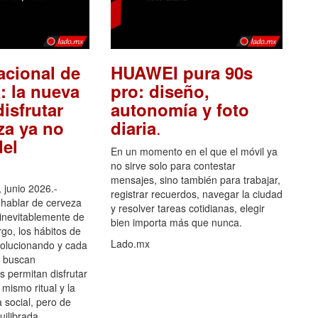
acional de
HUAWEI pura 90s
: la nueva
pro: diseño,
isfrutar
autonomía y foto
.
za ya no
diaria
el
En un momento en el que el móvil ya
no sirve solo para contestar
mensajes, sino también para trabajar,
 junio 2026.-
registrar recuerdos, navegar la ciudad
hablar de cerveza
y resolver tareas cotidianas, elegir
 inevitablemente de
bien importa más que nunca.
go, los hábitos de
Lado.mx
olucionando y cada
 buscan
es permitan disfrutar
 mismo ritual y la
 social, pero de
ilibrada.