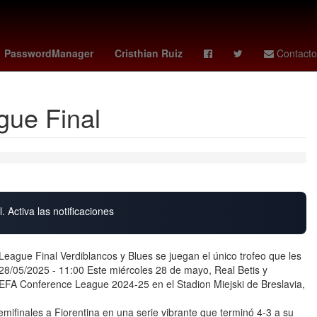
enezolanos
El Paso
Computación en la nube
PasswordManager
Cristhian Ruiz
Contacto
gue Final
. Activa las notificaciones
ague Final Verdiblancos y Blues se juegan el único trofeo que les
28/05/2025 - 11:00 Este miércoles 28 de mayo, Real Betis y
UEFA Conference League 2024-25 en el Stadion Miejski de Breslavia,
Semifinales a Fiorentina en una serie vibrante que terminó 4-3 a su