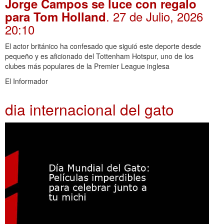
Jorge Campos se luce con regalo
. 27 de Julio, 2026
para Tom Holland
20:10
El actor británico ha confesado que siguió este deporte desde
pequeño y es aficionado del Tottenham Hotspur, uno de los
clubes más populares de la Premier League inglesa
El Informador
dia internacional del gato