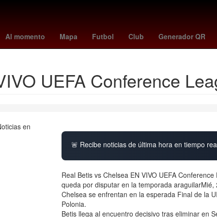
o
Argentina
España
casas infonavit o viviendas recuperadas
V
Al momento
Mapa
Futbol
Club
Generador QR
 VIVO UEFA Conference Lea
🚨 Recibe noticias de última hora en tiempo real
Real Betis vs Chelsea EN VIVO UEFA Conference Le
queda por disputar en la temporada araguilarMié, 
Chelsea se enfrentan en la esperada Final de la 
Polonia.
Betis llega al encuentro decisivo tras eliminar en 