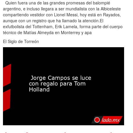
Quien fuera una de las grandes promesas del balompié
argentino, e incluso llegara a ser mundialista con la Albiceleste
compartiendo vestidor con Lionel Messi, hoy está en Rayados,
aunque con un registro que ha llamado la atención.El
exfutbolista del Tottenham, Erik Lamela, forma parte del cuerpo
técnico de Matías Almeyda en Monterrey y apa
El Siglo de Torreón