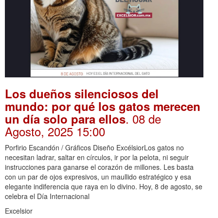
Los dueños silenciosos del
mundo: por qué los gatos merecen
. 08 de
un día solo para ellos
Agosto, 2025 15:00
Porfirio Escandón / Gráficos Diseño ExcélsiorLos gatos no
necesitan ladrar, saltar en círculos, ir por la pelota, ni seguir
instrucciones para ganarse el corazón de millones. Les basta
con un par de ojos expresivos, un maullido estratégico y esa
elegante indiferencia que raya en lo divino. Hoy, 8 de agosto, se
celebra el Día Internacional
Excelsior