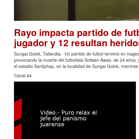
Rayo impacta partido de futb
jugador y 12 resultan herido
Sungai Golok, Tailandia.- Un partido de futbol terminó en trage
provocando la muerte del futbolista Sofwan Awae, de 24 años, y
el estadio Santiphap, en la localidad de Sungai Golok, mientra
Canal 44