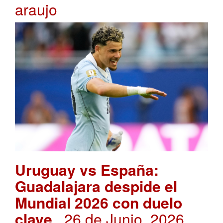
araujo
Uruguay vs España:
Guadalajara despide el
Mundial 2026 con duelo
clave
. 26 de Junio, 2026