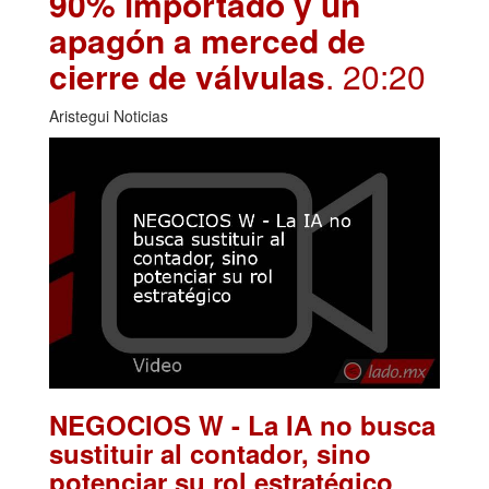
90% importado y un
apagón a merced de
cierre de válvulas
. 20:20
Aristegui Noticias
NEGOCIOS W - La IA no busca
sustituir al contador, sino
.
potenciar su rol estratégico