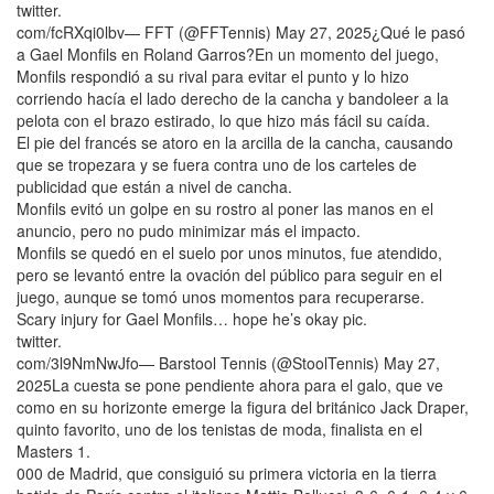
twitter.
com/fcRXqi0lbv— FFT (@FFTennis) May 27, 2025¿Qué le pasó
a Gael Monfils en Roland Garros?En un momento del juego,
Monfils respondió a su rival para evitar el punto y lo hizo
corriendo hacía el lado derecho de la cancha y bandoleer a la
pelota con el brazo estirado, lo que hizo más fácil su caída.
El pie del francés se atoro en la arcilla de la cancha, causando
que se tropezara y se fuera contra uno de los carteles de
publicidad que están a nivel de cancha.
Monfils evitó un golpe en su rostro al poner las manos en el
anuncio, pero no pudo minimizar más el impacto.
Monfils se quedó en el suelo por unos minutos, fue atendido,
pero se levantó entre la ovación del público para seguir en el
juego, aunque se tomó unos momentos para recuperarse.
Scary injury for Gael Monfils… hope he’s okay pic.
twitter.
com/3l9NmNwJfo— Barstool Tennis (@StoolTennis) May 27,
2025La cuesta se pone pendiente ahora para el galo, que ve
como en su horizonte emerge la figura del británico Jack Draper,
quinto favorito, uno de los tenistas de moda, finalista en el
Masters 1.
000 de Madrid, que consiguió su primera victoria en la tierra