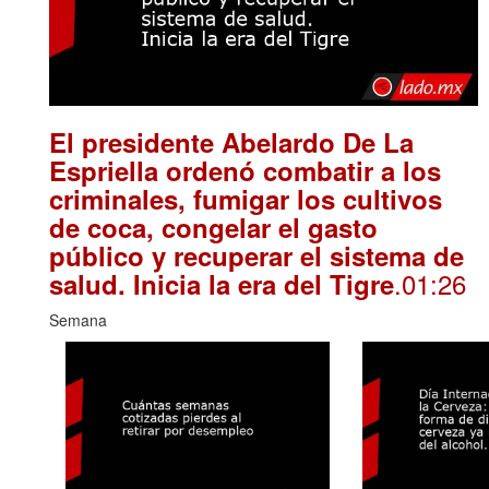
El presidente Abelardo De La
Espriella ordenó combatir a los
criminales, fumigar los cultivos
de coca, congelar el gasto
público y recuperar el sistema de
.01:26
salud. Inicia la era del Tigre
Semana