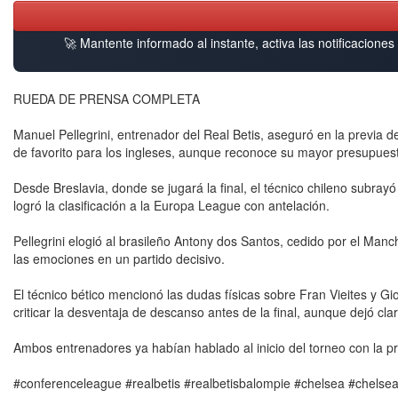
🚀 Mantente informado al instante, activa las notificacione
RUEDA DE PRENSA COMPLETA
Manuel Pellegrini, entrenador del Real Betis, aseguró en la previa 
de favorito para los ingleses, aunque reconoce su mayor presupues
Desde Breslavia, donde se jugará la final, el técnico chileno subray
logró la clasificación a la Europa League con antelación.
Pellegrini elogió al brasileño Antony dos Santos, cedido por el Manc
las emociones en un partido decisivo.
El técnico bético mencionó las dudas físicas sobre Fran Vieites y G
criticar la desventaja de descanso antes de la final, aunque dejó cl
Ambos entrenadores ya habían hablado al inicio del torneo con la pre
#conferenceleague #realbetis #realbetisbalompie #chelsea #chelsea