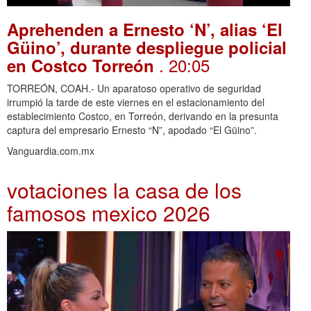
Aprehenden a Ernesto ‘N’, alias ‘El
Güino’, durante despliegue policial
. 20:05
en Costco Torreón
TORREÓN, COAH.- Un aparatoso operativo de seguridad
irrumpió la tarde de este viernes en el estacionamiento del
establecimiento Costco, en Torreón, derivando en la presunta
captura del empresario Ernesto “N”, apodado “El Güino”.
Vanguardia.com.mx
votaciones la casa de los
famosos mexico 2026