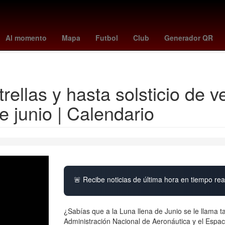
asil contra selección de fútbol de haití
cristiano ronaldo jr.
raphinh
Al momento
Mapa
Futbol
Club
Generador QR
dodgers - orioles
rellas y hasta solsticio de v
 junio | Calendario
🚨 Recibe noticias de última hora en tiempo real
¿Sabías que a la Luna llena de Junio se le llama 
Administración Nacional de Aeronáutica y el Espa