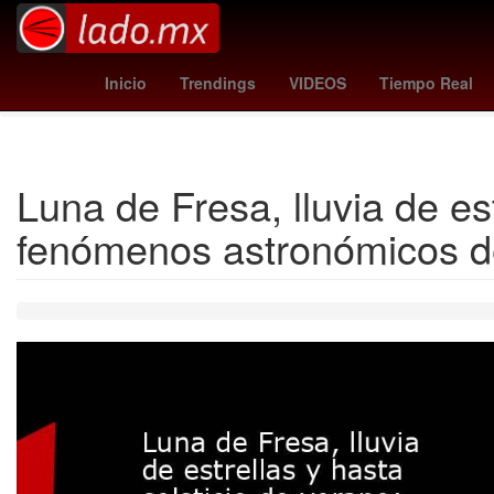
Haití
ricardo adé
estadísticas de selección de fútbol de br
Inicio
Trendings
VIDEOS
Tiempo Real
Luna de Fresa, lluvia de est
fenómenos astronómicos de