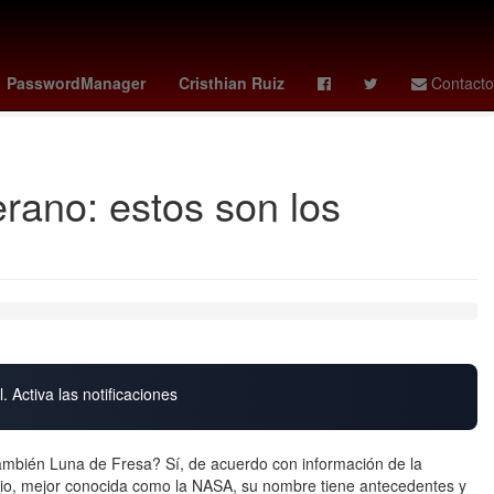
a
brazil world cup
Filadelfia
Musulmán
douglas santos
PasswordManager
Cristhian Ruiz
Contacto
erano: estos son los
. Activa las notificaciones
también Luna de Fresa? Sí, de acuerdo con información de la
cio, mejor conocida como la NASA, su nombre tiene antecedentes y