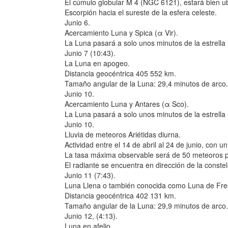
El cúmulo globular M 4 (NGC 6121), estará bien ub
Escorpión hacia el sureste de la esfera celeste.
Junio 6.
Acercamiento Luna y Spica (α Vir).
La Luna pasará a solo unos minutos de la estrella m
Junio 7 (10:43).
La Luna en apogeo.
Distancia geocéntrica 405 552 km.
Tamaño angular de la Luna: 29,4 minutos de arco.
Junio 10.
Acercamiento Luna y Antares (α Sco).
La Luna pasará a solo unos minutos de la estrella 
Junio 10.
Lluvia de meteoros Ariétidas diurna.
Actividad entre el 14 de abril al 24 de junio, con u
La tasa máxima observable será de 50 meteoros p
El radiante se encuentra en dirección de la constel
Junio 11 (7:43).
Luna Llena o también conocida como Luna de Fre
Distancia geocéntrica 402 131 km.
Tamaño angular de la Luna: 29,9 minutos de arco.
Junio 12, (4:13).
Luna en afelio.