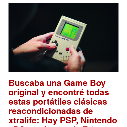
Buscaba una Game Boy
original y encontré todas
estas portátiles clásicas
reacondicionadas de
xtralife: Hay PSP, Nintendo