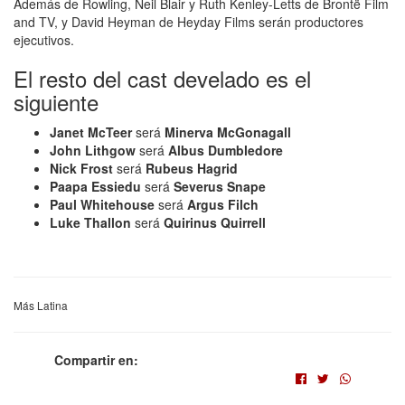
Además de Rowling, Neil Blair y Ruth Kenley-Letts de Brontë Film
and TV, y David Heyman de Heyday Films serán productores
ejecutivos.
El resto del cast develado es el
siguiente
Janet McTeer
será
Minerva McGonagall
John Lithgow
será
Albus Dumbledore
Nick Frost
será
Rubeus Hagrid
Paapa Essiedu
será
Severus Snape
Paul Whitehouse
será
Argus Filch
Luke Thallon
será
Quirinus Quirrell
Más Latina
Compartir en: