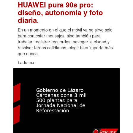
HUAWEI pura 90s pro:
diseño, autonomía y foto
.
diaria
En un momento en el que el móvil ya no sirve solo
para contestar mensajes, sino también para
trabajar, registrar recuerdos, navegar la ciudad y
resolver tareas cotidianas, elegir bien importa más
que nunca.
Lado.mx