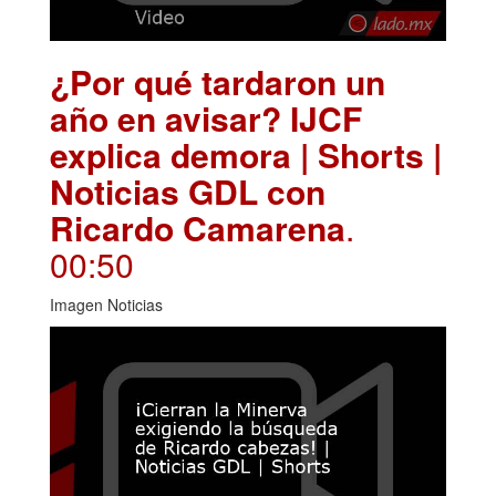
¿Por qué tardaron un
año en avisar? IJCF
explica demora | Shorts |
Noticias GDL con
Ricardo Camarena
.
00:50
Imagen Noticias