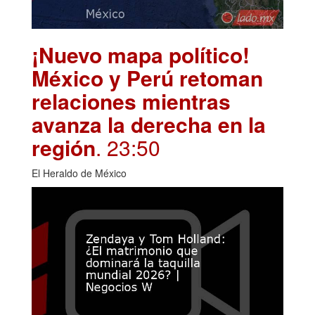
¡Nuevo mapa político!
México y Perú retoman
relaciones mientras
avanza la derecha en la
región
. 23:50
El Heraldo de México