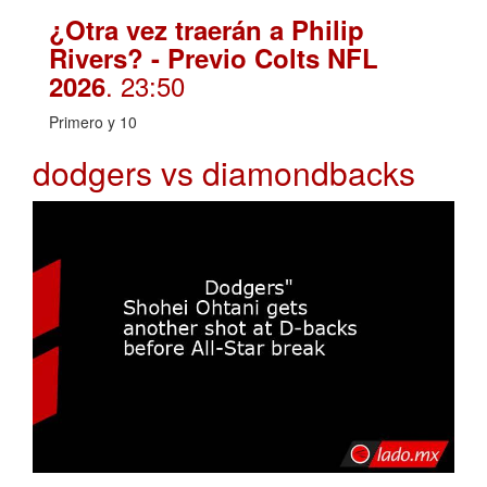
¿Otra vez traerán a Philip
Rivers? - Previo Colts NFL
. 23:50
2026
Primero y 10
dodgers vs diamondbacks