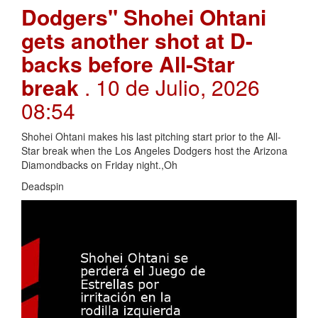
Dodgers" Shohei Ohtani
gets another shot at D-
backs before All-Star
break
. 10 de Julio, 2026
08:54
Shohei Ohtani makes his last pitching start prior to the All-
Star break when the Los Angeles Dodgers host the Arizona
Diamondbacks on Friday night.,Oh
Deadspin