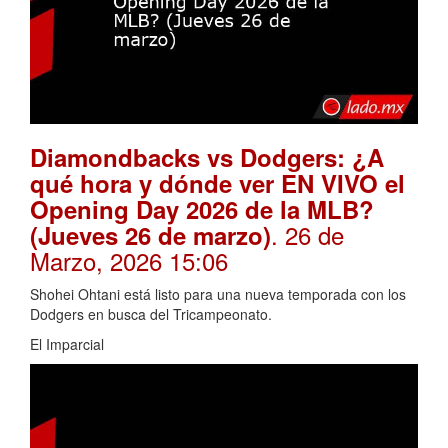
Diamondbacks vs Dodgers: ¿A
qué hora y dónde ver EN VIVO el
Opening Day 2026 de la MLB?
. 26 de
(Jueves 26 de marzo)
Marzo, 2026 15:06
Shohei Ohtani está listo para una nueva temporada con los
Dodgers en busca del Tricampeonato.
El Imparcial