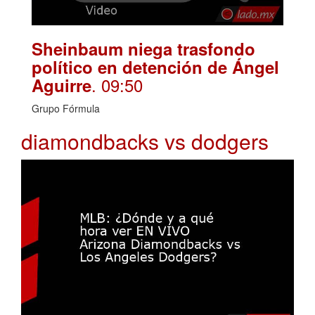
Sheinbaum niega trasfondo
político en detención de Ángel
. 09:50
Aguirre
Grupo Fórmula
diamondbacks vs dodgers