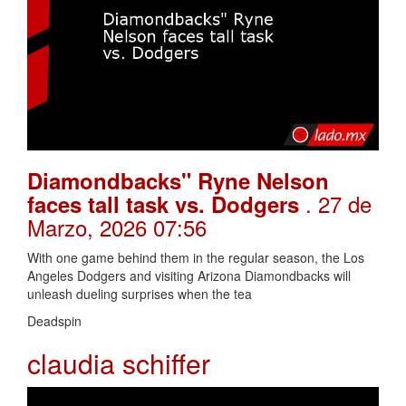
Diamondbacks" Ryne Nelson
. 27 de
faces tall task vs. Dodgers
Marzo, 2026 07:56
With one game behind them in the regular season, the Los
Angeles Dodgers and visiting Arizona Diamondbacks will
unleash dueling surprises when the tea
Deadspin
claudia schiffer