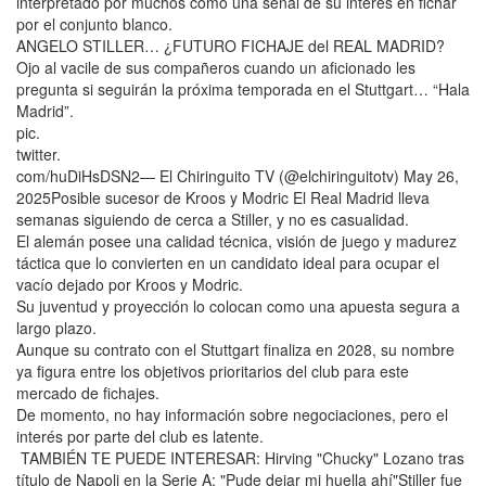
interpretado por muchos como una señal de su interés en fichar
por el conjunto blanco.
ANGELO STILLER… ¿FUTURO FICHAJE del REAL MADRID?
Ojo al vacile de sus compañeros cuando un aficionado les
pregunta si seguirán la próxima temporada en el Stuttgart… “Hala
Madrid”.
pic.
twitter.
com/huDiHsDSN2— El Chiringuito TV (@elchiringuitotv) May 26,
2025Posible sucesor de Kroos y Modric El Real Madrid lleva
semanas siguiendo de cerca a Stiller, y no es casualidad.
El alemán posee una calidad técnica, visión de juego y madurez
táctica que lo convierten en un candidato ideal para ocupar el
vacío dejado por Kroos y Modric.
Su juventud y proyección lo colocan como una apuesta segura a
largo plazo.
Aunque su contrato con el Stuttgart finaliza en 2028, su nombre
ya figura entre los objetivos prioritarios del club para este
mercado de fichajes.
De momento, no hay información sobre negociaciones, pero el
interés por parte del club es latente.
TAMBIÉN TE PUEDE INTERESAR: Hirving "Chucky" Lozano tras
título de Napoli en la Serie A: "Pude dejar mi huella ahí"Stiller fue