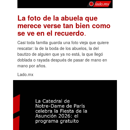
La foto de la abuela que
merece verse tan bien como
.
se ve en el recuerdo
Casi toda familia guarda una foto vieja que quiere
rescatar: la de la boda de los abuelos, la del
bautizo de alguien que ya no está, la que llegó
doblada o rayada después de pasar de mano en
mano por años.
Lado.mx