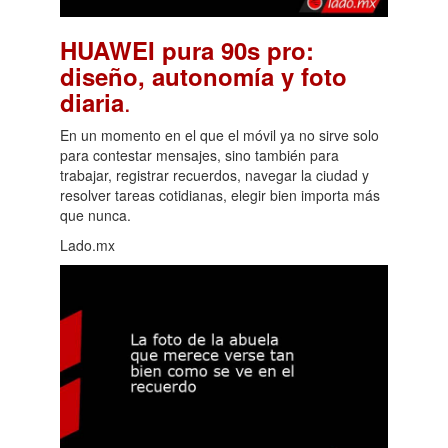
HUAWEI pura 90s pro:
diseño, autonomía y foto
.
diaria
En un momento en el que el móvil ya no sirve solo
para contestar mensajes, sino también para
trabajar, registrar recuerdos, navegar la ciudad y
resolver tareas cotidianas, elegir bien importa más
que nunca.
Lado.mx