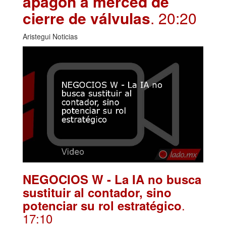
apagón a merced de
cierre de válvulas
. 20:20
Aristegui Noticias
NEGOCIOS W - La IA no busca
sustituir al contador, sino
.
potenciar su rol estratégico
17:10