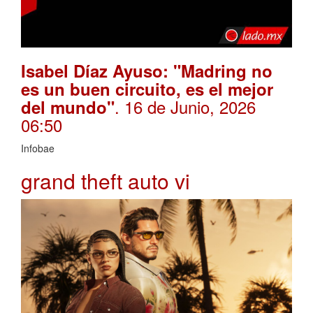
Isabel Díaz Ayuso: "Madring no
es un buen circuito, es el mejor
. 16 de Junio, 2026
del mundo"
06:50
Infobae
grand theft auto vi