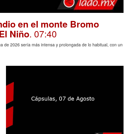
endio en el monte Bromo
El Niño
. 07:40
ca de 2026 sería más intensa y prolongada de lo habitual, con un