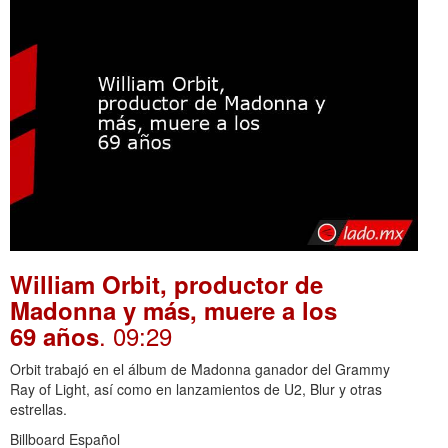
William Orbit, productor de
Madonna y más, muere a los
. 09:29
69 años
Orbit trabajó en el álbum de Madonna ganador del Grammy
Ray of Light, así como en lanzamientos de U2, Blur y otras
estrellas.
Billboard Español