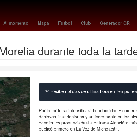
México Suena
Villa Madero
Zapotlán de Juárez
Hernán Corté
Al momento
Mapa
Futbol
Club
Generador QR
 Morelia durante toda la tar
🚨 Recibe noticias de última hora en tiempo real
Por la tarde se intensificará la nubosidad y come
deslaves, inundaciones y un incremento en los niv
pendientes pronunciadasLa entrada Atención: más 
publicó primero en La Voz de Michoacán.