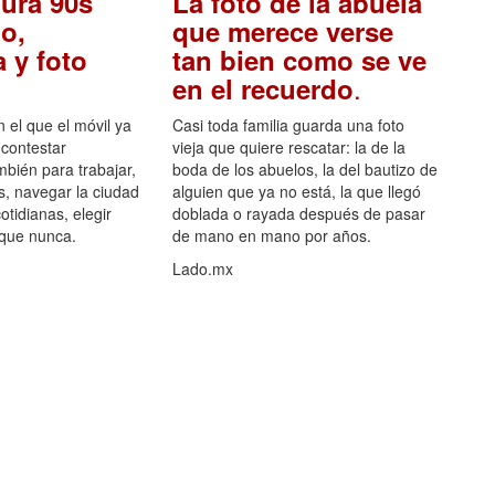
ura 90s
La foto de la abuela
o,
que merece verse
 y foto
tan bien como se ve
.
en el recuerdo
el que el móvil ya
Casi toda familia guarda una foto
 contestar
vieja que quiere rescatar: la de la
mbién para trabajar,
boda de los abuelos, la del bautizo de
s, navegar la ciudad
alguien que ya no está, la que llegó
otidianas, elegir
doblada o rayada después de pasar
 que nunca.
de mano en mano por años.
Lado.mx