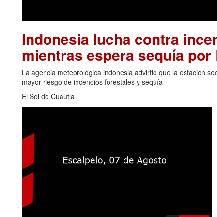
Indonesia lucha contra inc
mientras espera sequía por 
La agencia meteorológica indonesia advirtió que la estación se
mayor riesgo de incendios forestales y sequía
El Sol de Cuautla