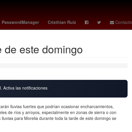
s
Henipavirus
Mario Arturo Moreno Ivanova
Nueva Italia
PasswordManager
Cristhian Ruiz
Contacto
de de este domingo
. Activa las notificaciones
nzarán lluvias fuertes que podrían ocasionar encharcamientos,
eles de ríos y arroyos, especialmente en zonas de sierra o con
lluvias para Morelia durante toda la tarde de este domingo se