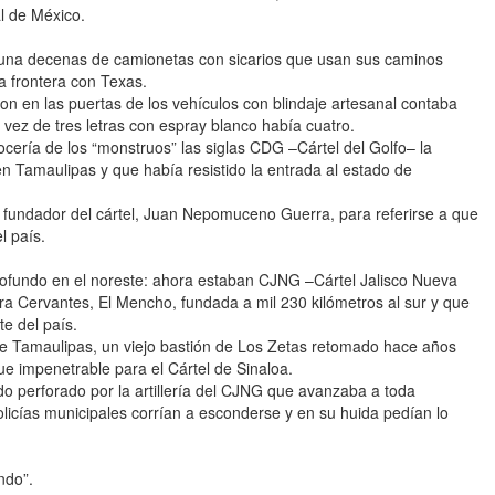
l de México.
 una decenas de camionetas con sicarios que usan sus caminos
a frontera con Texas.
ron en las puertas de los vehículos con blindaje artesanal contaba
n vez de tres letras con espray blanco había cuatro.
cería de los “monstruos” las siglas CDG –Cártel del Golfo– la
en Tamaulipas y que había resistido la entrada al estado de
el fundador del cártel, Juan Nepomuceno Guerra, para referirse a que
l país.
profundo en el noreste: ahora estaban CJNG –Cártel Jalisco Nueva
 Cervantes, El Mencho, fundada a mil 230 kilómetros al sur y que
te del país.
 de Tamaulipas, un viejo bastión de Los Zetas retomado hace años
fue impenetrable para el Cártel de Sinaloa.
do perforado por la artillería del CJNG que avanzaba a toda
policías municipales corrían a esconderse y en su huida pedían lo
ndo”.