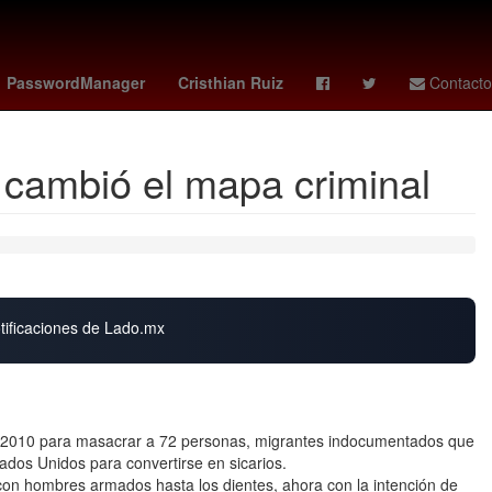
cuerdo
Idioma francés
Erick Pulgar
ranking fifa
Brasil
PasswordManager
Cristhian Ruiz
Contacto
e cambió el mapa criminal
otificaciones de Lado.mx
 2010 para masacrar a 72 personas, migrantes indocumentados que
ados Unidos para convertirse en sicarios.
on hombres armados hasta los dientes, ahora con la intención de