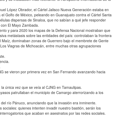
anuel López Obrador, el Cártel Jalisco Nueva Generación estaba en
a el Golfo de México, peleando en Guanajuato contra el Cártel Santa
élulas dispersas de Sinaloa, que no sabían a qué jefe responder
s con El Mayo Zambada.
iento y para 2020 los mapas de la Defensa Nacional mostraban que
iva metástasis sobre las entidades del país: controlaban la frontera
El Maíz, dominaban zonas de Guerrero bajo el membrete de Gente
o Los Viagras de Michoacán, entre muchas otras agrupaciones
ste.
encia.
.
CJNG se vieron por primera vez en San Fernando avanzando hacia
a la única vez que se veía al CJNG en Tamaulipas.
yasos patrullaban el municipio de Camargo aterrorizando a los
del río Pánuco, anunciando que la invasión era inminente.
 sociales: quienes intenten invadir nuestro bastión, serán los
 interrogatorios que acaban en asesinatos por las redes sociales.