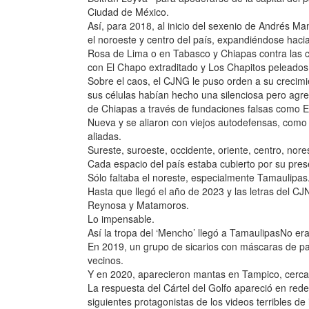
Ciudad de México.
Así, para 2018, al inicio del sexenio de Andrés M
el noroeste y centro del país, expandiéndose haci
Rosa de Lima o en Tabasco y Chiapas contra las c
con El Chapo extraditado y Los Chapitos peleado
Sobre el caos, el CJNG le puso orden a su crecim
sus células habían hecho una silenciosa pero agres
de Chiapas a través de fundaciones falsas como 
Nueva y se aliaron con viejos autodefensas, com
aliadas.
Sureste, suroeste, occidente, oriente, centro, nore
Cada espacio del país estaba cubierto por su pres
Sólo faltaba el noreste, especialmente Tamaulipas
Hasta que llegó el año de 2023 y las letras del 
Reynosa y Matamoros.
Lo impensable.
Así la tropa del ‘Mencho’ llegó a TamaulipasNo er
En 2019, un grupo de sicarios con máscaras de pa
vecinos.
Y en 2020, aparecieron mantas en Tampico, cerca 
La respuesta del Cártel del Golfo apareció en redes
siguientes protagonistas de los videos terribles de