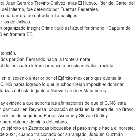
: Juan Gerardo Treviño Chávez, alias El Huevo, líder del Cartel del
a del Infierno, fue detenido por Fuerzas Federales.
o una barrera de entrada a Tamaulipas.
 los de Jalisco.
en organizado Insight Crime tituló así aquel fenómeno: “Captura de
 en frontera EE.
etención.
dos por San Fernando hacia la frontera norte.
el de las cuatro letras comenzó a asesinar rivales, reclutar
 el sexenio anterior por el Ejército mexicano que cuenta la
el CJNG había logrado lo que muchos creían imposible: dominar
nterizas del estado junto a Nuevo Laredo y Matamoros.
 hay evidencia que soporta las afirmaciones de que el CJNG está
articular en Reynosa, población situada en la ribera del río Bravo
 analistas de seguridad Parker Asmann y Steven Dudley.
r para obtener dominio del estado.
 ejército en Zacatecas bloqueaba el paso simple hacia el noreste.
io de 2024, cuando traicionado por su ‘ahijado’ Joaquín Guzmán