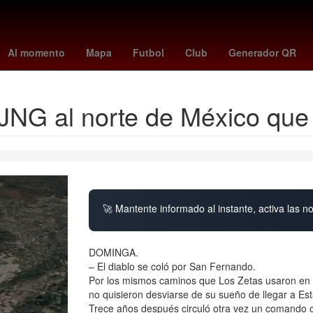
dor 2023
costco torreon
unión - lanús
regreso a clases 2025
a
Al momento
Mapa
Futbol
Club
Generador QR
 CJNG al norte de México qu
🚀 Mantente informado al instante, activa las n
DOMINGA.
– El diablo se coló por San Fernando.
Por los mismos caminos que Los Zetas usaron en
no quisieron desviarse de su sueño de llegar a Est
Trece años después circuló otra vez un comando c