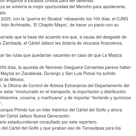
 con engaños a Estados Unidos para ser detenido.
iza se volvería la mejor oportunidad del Mencho para apoderarse,
aís.
e 2025, con la “guerra en Sinaloa” rebasando los 100 días, el CJNG
Iván Archivaldo, ‘El Chapito Mayor’, de hacer un pacto con su
narrado que la base del acuerdo era que, a causa del desgaste de
o Zambada, el Cártel Jalisco les dotaría de recursos financieros,
usar las rutas que quedarían vacantes en caso de que La Mayiza
os 250 días, la apuesta de Nemesio Oseguera Cervantes parece haber
Mayiza en Zacatecas, Durango y San Luis Potosí ha sufrido
el de México.
, la Oficina de Control de Activos Extranjeros del Departamento del
 estar “involucrado en el transporte, la importación y distribución
nfetamina, cocaína, y marihuana” y de importar “fentanilo y químicos
”.
rque Primito fue un líder histórico del Cártel del Golfo y ahora
del Cártel Jalisco Nueva Generación.
ario estadounidense consultado por este reportero.
s del Cártel del Golfo y que juraban eso de Tamaulipas para los