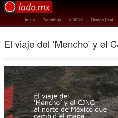
juarez fc
Juegos Centroamericanos y del Caribe San Salva
Inicio
Trendings
VIDEOS
Tiempo Real
El viaje del ‘Mencho’ y el