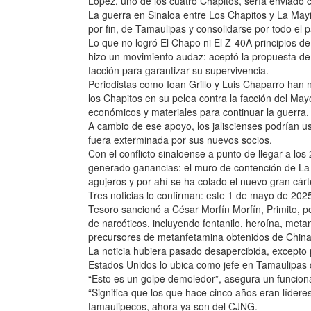
López, uno de los cuatro Chapitos, sería enviado
La guerra en Sinaloa entre Los Chapitos y La May
por fin, de Tamaulipas y consolidarse por todo el p
Lo que no logró El Chapo ni El Z-40A principios d
hizo un movimiento audaz: aceptó la propuesta de 
facción para garantizar su supervivencia.
Periodistas como Ioan Grillo y Luis Chaparro han 
los Chapitos en su pelea contra la facción del May
económicos y materiales para continuar la guerra.
A cambio de ese apoyo, los jaliscienses podrían 
fuera exterminada por sus nuevos socios.
Con el conflicto sinaloense a punto de llegar a l
generado ganancias: el muro de contención de La 
agujeros y por ahí se ha colado el nuevo gran cárt
Tres noticias lo confirman: este 1 de mayo de 2025
Tesoro sancionó a César Morfín Morfín, Primito, por
de narcóticos, incluyendo fentanilo, heroína, meta
precursores de metanfetamina obtenidos de China
La noticia hubiera pasado desapercibida, excepto po
Estados Unidos lo ubica como jefe en Tamaulipas 
“Esto es un golpe demoledor”, asegura un funcion
“Significa que los que hace cinco años eran lídere
tamaulipecos, ahora ya son del CJNG.