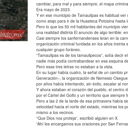
cambiar, para mal y para siempre, el mapa crimina
Era mayo de 2023.
Y en ese municipio de Tamaulipas es habitual ver
como atajo para ir de la Huasteca Potosina hasta l
Pero lo que los 50 mil habitantes del municipio vie
una realidad distinta El anuncio de algo terrible: e
Casi siempre los sanfernandenses leían en la carro
organización criminal fundada en los años treinta 
cualquier grupo foráneo.
“Tamaulipas es de los tamaulipecos”, solía decir 
nadie más podía contrabandear en esa esquina de
Pero esas tres letras no estaban a la vista.
En su lugar había cuatro, la señal de un cambio 
Generación–, la organización de Nemesio Oseguera
por años había intentando, sin éxito, escalar al nor
Y ahora estaban el corazón del pueblo, el centro
por el Cártel del Golfo y un territorio que siempre 
Pero a las 2 de la tarde de esa primavera había si
velocidad hacia el norte del estado, mientras los 
mismo a los vecinos.
“Que Dios nos proteja”, escribió alguien en X.
“Ahí les encargamos sus oraciones por San Ferna