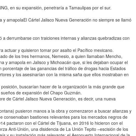
JNG, en su expansión, penetraría a Tamaulipas por el sur.
a y amapolaEl Cártel Jalisco Nueva Generación no siempre se llamó
ó a derrumbarse con traiciones internas y alianzas quebradizas con
a actuar y quisieron tomar por asalto el Pacífico mexicano.
pado de los tres hermanos, Nemesio, a quien llamaban Mencho,
na y amapola en Jalisco y Michoacán que, si les dejaban ocupar el
un porcentaje de las ganancias del tráfico de drogas hacia Estados
ertores y los asesinarían con la misma saña que ellos mostraban en
posición, buscarían hacer de la organización la más grande que
 los sueños de expansión del Chapo Guzmán.
re de Cártel Jalisco Nueva Generación, es decir, una nueva
ntana) pusieron manos a la obra y comenzaron a buscar alianzas y
que conservaban bastiones relevantes para los mercados negros de
 pactaron con el Cártel de Tijuana, en 2016 lo hicieron con el
erza Anti-Unión, una disidencia de La Unión Tepito –escisión de los
ís y su instalación más relevante: el Aeropuerto Internacional de la