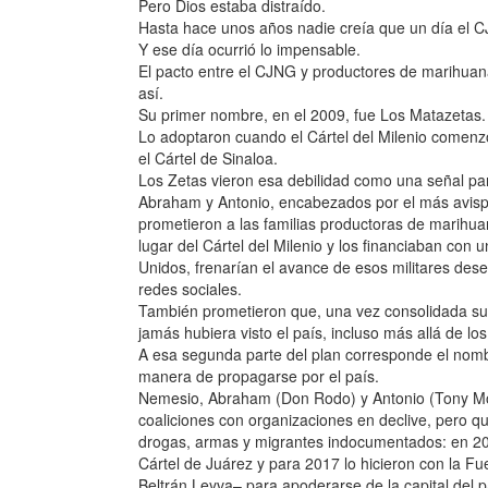
Pero Dios estaba distraído.
Hasta hace unos años nadie creía que un día el C
Y ese día ocurrió lo impensable.
El pacto entre el CJNG y productores de marihuan
así.
Su primer nombre, en el 2009, fue Los Matazetas.
Lo adoptaron cuando el Cártel del Milenio comenz
el Cártel de Sinaloa.
Los Zetas vieron esa debilidad como una señal par
Abraham y Antonio, encabezados por el más avis
prometieron a las familias productoras de marihua
lugar del Cártel del Milenio y los financiaban con 
Unidos, frenarían el avance de esos militares des
redes sociales.
También prometieron que, una vez consolidada su 
jamás hubiera visto el país, incluso más allá de
A esa segunda parte del plan corresponde el nomb
manera de propagarse por el país.
Nemesio, Abraham (Don Rodo) y Antonio (Tony Mo
coaliciones con organizaciones en declive, pero 
drogas, armas y migrantes indocumentados: en 2014
Cártel de Juárez y para 2017 lo hicieron con la Fu
Beltrán Leyva– para apoderarse de la capital del pa