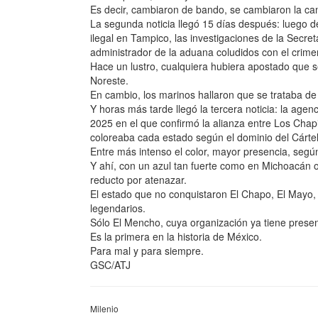
Es decir, cambiaron de bando, se cambiaron la ca
La segunda noticia llegó 15 días después: luego de
ilegal en Tampico, las investigaciones de la Secre
administrador de la aduana coludidos con el crime
Hace un lustro, cualquiera hubiera apostado que se
Noreste.
En cambio, los marinos hallaron que se trataba de
Y horas más tarde llegó la tercera noticia: la agen
2025 en el que confirmó la alianza entre Los Ch
coloreaba cada estado según el dominio del Cárte
Entre más intenso el color, mayor presencia, según
Y ahí, con un azul tan fuerte como en Michoacán o 
reducto por atenazar.
El estado que no conquistaron El Chapo, El Mayo, 
legendarios.
Sólo El Mencho, cuya organización ya tiene presen
Es la primera en la historia de México.
Para mal y para siempre.
GSC/ATJ
Milenio