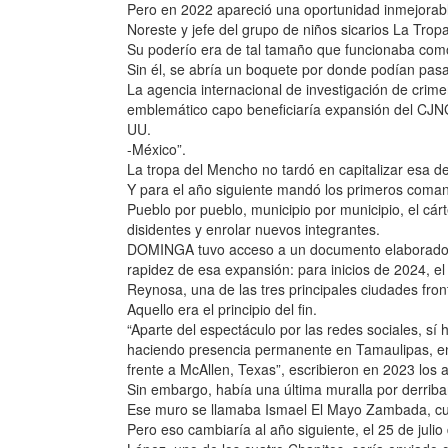
Pero en 2022 apareció una oportunidad inmejorable
Noreste y jefe del grupo de niños sicarios La Trop
Su poderío era de tal tamaño que funcionaba com
Sin él, se abría un boquete por donde podían pasar
La agencia internacional de investigación de crim
emblemático capo beneficiaría expansión del CJNG
UU.
-México”.
La tropa del Mencho no tardó en capitalizar esa d
Y para el año siguiente mandó los primeros coman
Pueblo por pueblo, municipio por municipio, el cárt
disidentes y enrolar nuevos integrantes.
DOMINGA tuvo acceso a un documento elaborado en
rapidez de esa expansión: para inicios de 2024, 
Reynosa, una de las tres principales ciudades fro
Aquello era el principio del fin.
“Aparte del espectáculo por las redes sociales, sí
haciendo presencia permanente en Tamaulipas, en p
frente a McAllen, Texas”, escribieron en 2023 los
Sin embargo, había una última muralla por derriba
Ese muro se llamaba Ismael El Mayo Zambada, cuyo
Pero eso cambiaría al año siguiente, el 25 de jul