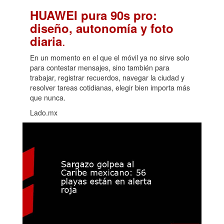
HUAWEI pura 90s pro:
diseño, autonomía y foto
.
diaria
En un momento en el que el móvil ya no sirve solo
para contestar mensajes, sino también para
trabajar, registrar recuerdos, navegar la ciudad y
resolver tareas cotidianas, elegir bien importa más
que nunca.
Lado.mx