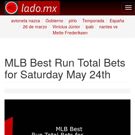
Tog
nav
avioneta nazca
Gobierno
pirlo
Temporada
España
26 de marzo
Vinícius Júnior
ipab
nantes vs
Mette Frederiksen
MLB Best Run Total Bets
for Saturday May 24th