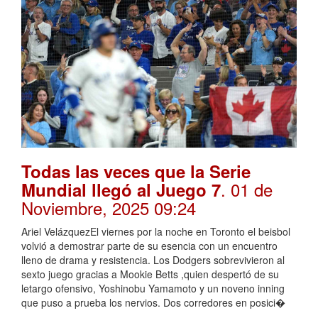
Todas las veces que la Serie
. 01 de
Mundial llegó al Juego 7
Noviembre, 2025 09:24
Ariel VelázquezEl viernes por la noche en Toronto el beisbol
volvió a demostrar parte de su esencia con un encuentro
lleno de drama y resistencia. Los Dodgers sobrevivieron al
sexto juego gracias a Mookie Betts ,quien despertó de su
letargo ofensivo, Yoshinobu Yamamoto y un noveno inning
que puso a prueba los nervios. Dos corredores en posici�