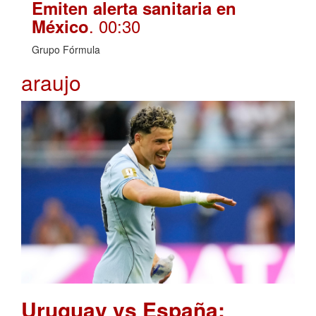
Emiten alerta sanitaria en
. 00:30
México
Grupo Fórmula
araujo
Uruguay vs España: