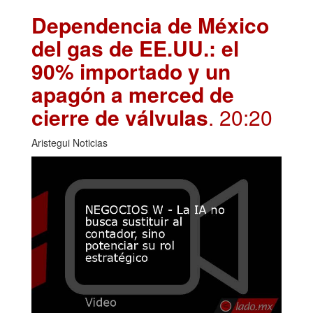
Dependencia de México
del gas de EE.UU.: el
90% importado y un
apagón a merced de
cierre de válvulas
. 20:20
Aristegui Noticias