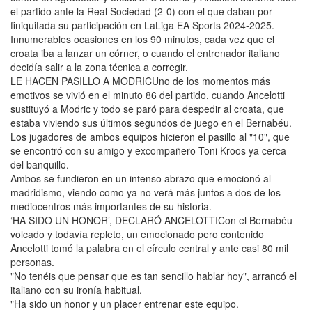
el partido ante la Real Sociedad (2-0) con el que daban por
finiquitada su participación en LaLiga EA Sports 2024-2025.
Innumerables ocasiones en los 90 minutos, cada vez que el
croata iba a lanzar un córner, o cuando el entrenador italiano
decidía salir a la zona técnica a corregir.
LE HACEN PASILLO A MODRICUno de los momentos más
emotivos se vivió en el minuto 86 del partido, cuando Ancelotti
sustituyó a Modric y todo se paró para despedir al croata, que
estaba viviendo sus últimos segundos de juego en el Bernabéu.
Los jugadores de ambos equipos hicieron el pasillo al "10", que
se encontró con su amigo y excompañero Toni Kroos ya cerca
del banquillo.
Ambos se fundieron en un intenso abrazo que emocionó al
madridismo, viendo como ya no verá más juntos a dos de los
mediocentros más importantes de su historia.
‘HA SIDO UN HONOR’, DECLARÓ ANCELOTTICon el Bernabéu
volcado y todavía repleto, un emocionado pero contenido
Ancelotti tomó la palabra en el círculo central y ante casi 80 mil
personas.
"No tenéis que pensar que es tan sencillo hablar hoy", arrancó el
italiano con su ironía habitual.
"Ha sido un honor y un placer entrenar este equipo.