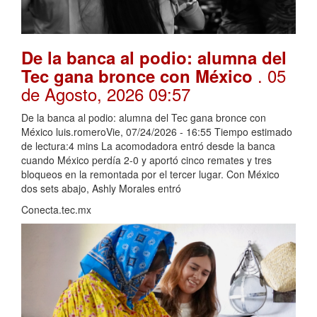
De la banca al podio: alumna del
. 05
Tec gana bronce con México
de Agosto, 2026 09:57
De la banca al podio: alumna del Tec gana bronce con
México luis.romeroVie, 07/24/2026 - 16:55 Tiempo estimado
de lectura:4 mins La acomodadora entró desde la banca
cuando México perdía 2-0 y aportó cinco remates y tres
bloqueos en la remontada por el tercer lugar. Con México
dos sets abajo, Ashly Morales entró
Conecta.tec.mx