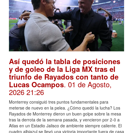
Así quedó la tabla de posiciones
y de goleo de la Liga MX tras el
triunfo de Rayados con tanto de
. 01 de Agosto,
Lucas Ocampos
2026 21:26
Monterrey consiguió tres puntos fundamentales para
meterse de nuevo en la pelea. ¿Cómo quedó la lucha? Los
Rayados de Monterrey dieron un buen golpe sobre la mesa
tras la derrota de la semana pasada, y vencieron por 2-0 a
Atlas en un Estadio Jalisco de ambiente siempre caliente. El
cuadro albiazul se llevó una victoria importante fuera de casa