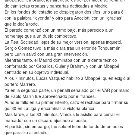
de camisetas croatas y pancartas dedicadas a Modric.
En los fondos del estadio se desplegaron dos tifos: uno para él
con la palabra “leyenda” y otro para Ancelotti con un “gracias”
que lo decía todo.
El partido comenzó con un ritmo bajo, más parecido a un
homenaje que a un duelo competitivo.
La Real Sociedad, lejos de su mejor versión, apenas inquietó.
Sergio Gómez tuvo la más clara tras un error de Tchouaméni,
pero Lunin salvó con una gran intervención.
Mientras tanto, el Madrid dominaba con un tridente técnico
conformado por Ceballos, Güler y Brahim, y con un Mbappé
centrado en su objetivo individual.
A los 7 minutos, Lucas Vázquez habilitó a Mbappé, quien exigió al
portero Marrero.
Ya en la segunda parte, un penalti señalado por el VAR por mano
de Pablo Marín fue aprovechado por el francés.
Aunque falló en su primer intento, cazó el rechace para firmar su
gol 30 en LaLiga y encaminar la victoria blanca.
Más tarde, a los 83 minutos, Vinícius le asistió para cerrar el
marcador con un disparo ajustado al poste.
El partido, sin embargo, fue solo el telón de fondo de un adiós
que paralizó al estadio.