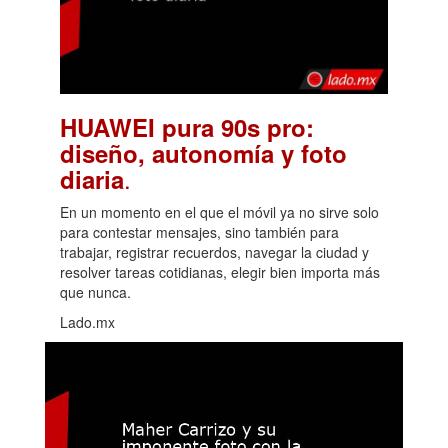
HUAWEI pura 90s pro:
diseño, autonomía y foto
.
diaria
En un momento en el que el móvil ya no sirve solo
para contestar mensajes, sino también para
trabajar, registrar recuerdos, navegar la ciudad y
resolver tareas cotidianas, elegir bien importa más
que nunca.
Lado.mx