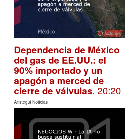
Dependencia de México
del gas de EE.UU.: el
90% importado y un
apagón a merced de
cierre de válvulas
. 20:20
Aristegui Noticias