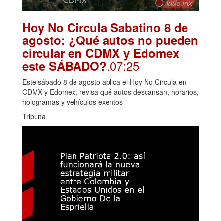
Hoy No Circula Sabatino 8 de
agosto: ¿Qué autos no pueden
circular en CDMX y Edomex
.07:25
este SÁBADO?
Este sábado 8 de agosto aplica el Hoy No Circula en
CDMX y Edomex; revisa qué autos descansan, horarios,
hologramas y vehículos exentos
Tribuna