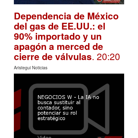
Dependencia de México
del gas de EE.UU.: el
90% importado y un
apagón a merced de
cierre de válvulas
. 20:20
Aristegui Noticias