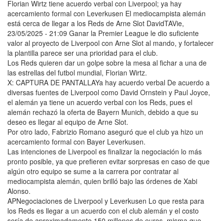
Florian Wirtz tiene acuerdo verbal con Liverpool; ya hay
acercamiento formal con Leverkusen El mediocampista alemán
está cerca de llegar a los Reds de Arne Slot DavidTAVie,
23/05/2025 - 21:09 Ganar la Premier League le dio suficiente
valor al proyecto de Liverpool con Arne Slot al mando, y fortalecer
la plantilla parece ser una prioridad para el club.
Los Reds quieren dar un golpe sobre la mesa al fichar a una de
las estrellas del futbol mundial, Florian Wirtz.
X: CAPTURA DE PANTALLAYa hay acuerdo verbal De acuerdo a
diversas fuentes de Liverpool como David Ornstein y Paul Joyce,
el alemán ya tiene un acuerdo verbal con los Reds, pues el
alemán rechazó la oferta de Bayern Munich, debido a que su
deseo es llegar al equipo de Arne Slot.
Por otro lado, Fabrizio Romano aseguró que el club ya hizo un
acercamiento formal con Bayer Leverkusen.
Las intenciones de Liverpool es finalizar la negociación lo más
pronto posible, ya que prefieren evitar sorpresas en caso de que
algún otro equipo se sume a la carrera por contratar al
mediocampista alemán, quien brilló bajo las órdenes de Xabi
Alonso.
APNegociaciones de Liverpool y Leverkusen Lo que resta para
los Reds es llegar a un acuerdo con el club alemán y el costo
sería de aproximadamente 150 millones de euros, misma que