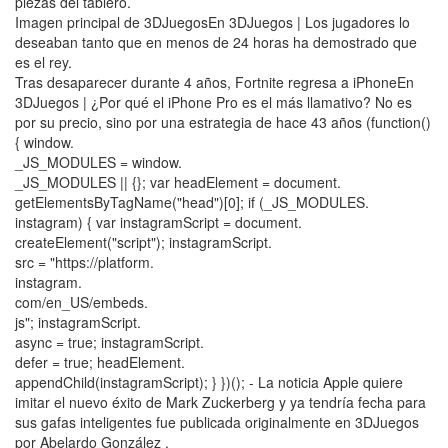
piezas del tablero.
Imagen principal de 3DJuegosEn 3DJuegos | Los jugadores lo
deseaban tanto que en menos de 24 horas ha demostrado que
es el rey.
Tras desaparecer durante 4 años, Fortnite regresa a iPhoneEn
3DJuegos | ¿Por qué el iPhone Pro es el más llamativo? No es
por su precio, sino por una estrategia de hace 43 años (function()
{ window.
_JS_MODULES = window.
_JS_MODULES || {}; var headElement = document.
getElementsByTagName("head")[0]; if (_JS_MODULES.
instagram) { var instagramScript = document.
createElement("script"); instagramScript.
src = "https://platform.
instagram.
com/en_US/embeds.
js"; instagramScript.
async = true; instagramScript.
defer = true; headElement.
appendChild(instagramScript); } })(); - La noticia Apple quiere
imitar el nuevo éxito de Mark Zuckerberg y ya tendría fecha para
sus gafas inteligentes fue publicada originalmente en 3DJuegos
por Abelardo González .