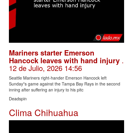
Mariners starter Emerson
.
Hancock leaves with hand injury
12 de Julio, 2026 14:56
Seattle Mariners right-hander Emerson Hancock left
Sunday"s game against the Tampa Bay Rays in the second
inning after suffering an injury to his pitc
Deadspin
Clima Chihuahua