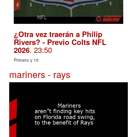
¿Otra vez traerán a Philip
Rivers? - Previo Colts NFL
. 23:50
2026
Primero y 10
mariners - rays