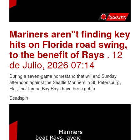
Mariners aren"t finding key
hits on Florida road swing,
to the benefit of Rays
. 12
de Julio, 2026 07:14
During a seven-game homestand that will end Sunday
afternoon against the Seattle Mariners in St. Petersburg,
Fla., the Tampa Bay Rays have been gettin
Deadspin