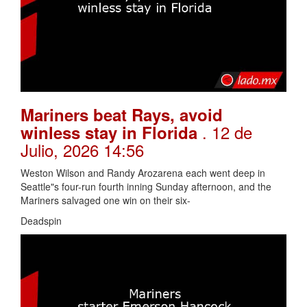
Mariners beat Rays, avoid
. 12 de
winless stay in Florida
Julio, 2026 14:56
Weston Wilson and Randy Arozarena each went deep in
Seattle"s four-run fourth inning Sunday afternoon, and the
Mariners salvaged one win on their six-
Deadspin