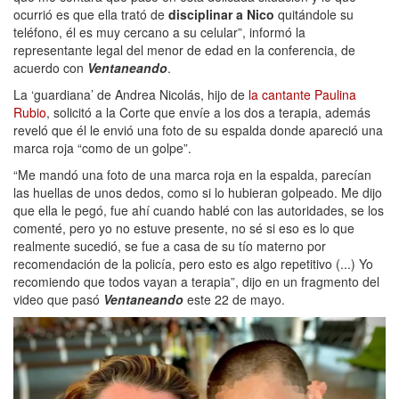
ocurrió es que ella trató de
disciplinar a Nico
quitándole su
teléfono, él es muy cercano a su celular”, informó la
representante legal del menor de edad en la conferencia, de
acuerdo con
Ventaneando
.
La ‘guardiana’ de Andrea Nicolás, hijo de
la cantante Paulina
Rubio
, solicitó a la Corte que envíe a los dos a terapia, además
reveló que él le envió una foto de su espalda donde apareció una
marca roja “como de un golpe”.
“Me mandó una foto de una marca roja en la espalda, parecían
las huellas de unos dedos, como si lo hubieran golpeado. Me dijo
que ella le pegó, fue ahí cuando hablé con las autoridades, se los
comenté, pero yo no estuve presente, no sé si eso es lo que
realmente sucedió, se fue a casa de su tío materno por
recomendación de la policía, pero esto es algo repetitivo (...) Yo
recomiendo que todos vayan a terapia”, dijo en un fragmento del
video que pasó
Ventaneando
este 22 de mayo.