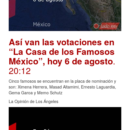
Así van las votaciones en
“La Casa de los Famosos
México”, hoy 6 de agosto
.
20:12
Cinco famosos se encuentran en la placa de nominación y
son: Ximena Herrera, Masad Altamimi, Ernesto Laguardia,
Gema Garoa y Memo Schutz
La Opinión de Los Ángeles