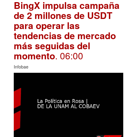
BingX impulsa campaña
de 2 millones de USDT
para operar las
tendencias de mercado
más seguidas del
momento
. 06:00
Infobae