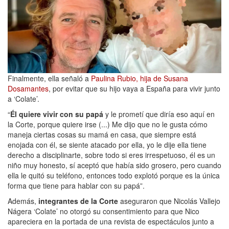
Finalmente, ella señaló a
Paulina Rubio, hija de Susana
Dosamantes
, por evitar que su hijo vaya a España para vivir junto
a ‘Colate’.
“
Él quiere vivir con su papá
y le prometí que diría eso aquí en
la Corte, porque quiere irse (...) Me dijo que no le gusta cómo
maneja ciertas cosas su mamá en casa, que siempre está
enojada con él, se siente atacado por ella, yo le dije ella tiene
derecho a disciplinarte, sobre todo si eres irrespetuoso, él es un
niño muy honesto, sí aceptó que había sido grosero, pero cuando
ella le quitó su teléfono, entonces todo explotó porque es la única
forma que tiene para hablar con su papá”.
Además,
integrantes de la Corte
aseguraron que Nicolás Vallejo
Nágera ‘Colate’ no otorgó su consentimiento para que Nico
apareciera en la portada de una revista de espectáculos junto a