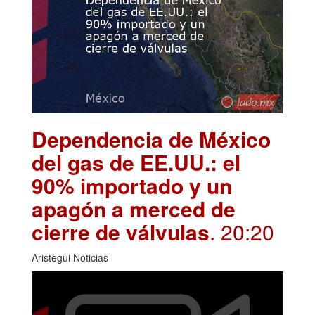
Dependencia de México
del gas de EE.UU.: el
90% importado y un
apagón a merced de
cierre de válvulas
. 20:20
Aristegui Noticias