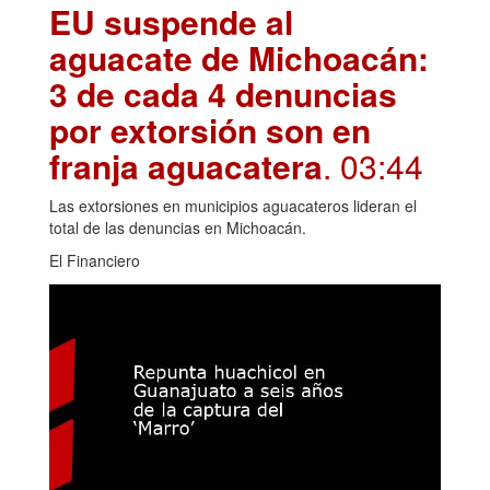
EU suspende al
aguacate de Michoacán:
3 de cada 4 denuncias
por extorsión son en
franja aguacatera
. 03:44
Las extorsiones en municipios aguacateros lideran el
total de las denuncias en Michoacán.
El Financiero