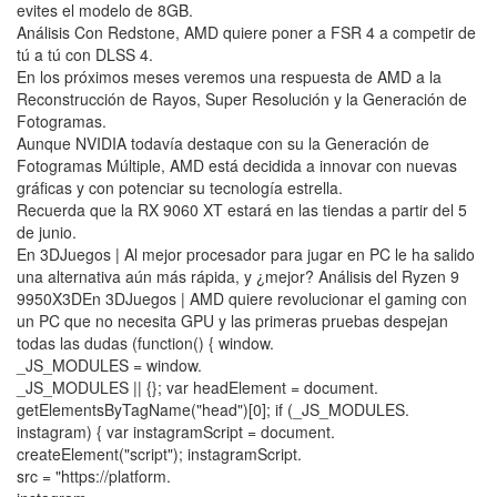
evites el modelo de 8GB.
Análisis Con Redstone, AMD quiere poner a FSR 4 a competir de
tú a tú con DLSS 4.
En los próximos meses veremos una respuesta de AMD a la
Reconstrucción de Rayos, Super Resolución y la Generación de
Fotogramas.
Aunque NVIDIA todavía destaque con su la Generación de
Fotogramas Múltiple, AMD está decidida a innovar con nuevas
gráficas y con potenciar su tecnología estrella.
Recuerda que la RX 9060 XT estará en las tiendas a partir del 5
de junio.
En 3DJuegos | Al mejor procesador para jugar en PC le ha salido
una alternativa aún más rápida, y ¿mejor? Análisis del Ryzen 9
9950X3DEn 3DJuegos | AMD quiere revolucionar el gaming con
un PC que no necesita GPU y las primeras pruebas despejan
todas las dudas (function() { window.
_JS_MODULES = window.
_JS_MODULES || {}; var headElement = document.
getElementsByTagName("head")[0]; if (_JS_MODULES.
instagram) { var instagramScript = document.
createElement("script"); instagramScript.
src = "https://platform.