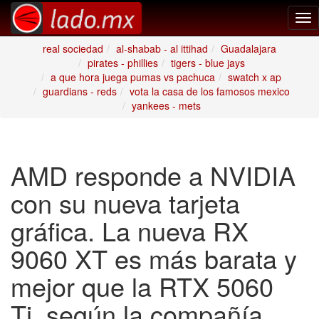
Tog
nav
real sociedad
al-shabab - al ittihad
Guadalajara
pirates - phillies
tigers - blue jays
a que hora juega pumas vs pachuca
swatch x ap
guardians - reds
vota la casa de los famosos mexico
yankees - mets
AMD responde a NVIDIA
con su nueva tarjeta
gráfica. La nueva RX
9060 XT es más barata y
mejor que la RTX 5060
Ti, según la compañía