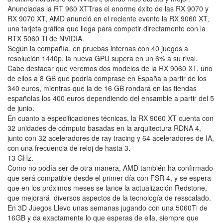
Anunciadas la RT 960 XTTras el enorme éxito de las RX 9070 y
RX 9070 XT, AMD anunció en el reciente evento la RX 9060 XT,
una tarjeta gráfica que llega para competir directamente con la
RTX 5060 Ti de NVIDIA.
Según la compañía, en pruebas internas con 40 juegos a
resolución 1440p, la nueva GPU supera en un 6% a su rival.
Cabe destacar que veremos dos modelos de la RX 9060 XT, uno
de ellos a 8 GB que podría comprase en España a partir de los
340 euros, mientras que la de 16 GB rondará en las tiendas
españolas los 400 euros dependiendo del ensamble a partir del 5
de junio.
En cuanto a especificaciones técnicas, la RX 9060 XT cuenta con
32 unidades de cómputo basadas en la arquitectura RDNA 4,
junto con 32 aceleradores de ray tracing y 64 aceleradores de IA,
con una frecuencia de reloj de hasta 3.
13 GHz.
Como no podía ser de otra manera, AMD también ha confirmado
que será compatible desde el primer día con FSR 4, y se espera
que en los próximos meses se lance la actualización Redstone,
que mejorará diversos aspectos de la tecnología de resscalado.
En 3D Juegos Llevo unas semanas jugando con una 5060Ti de
16GB y da exactamente lo que esperas de ella, siempre que