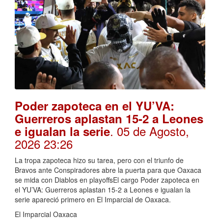
Poder zapoteca en el YU’VA:
Guerreros aplastan 15-2 a Leones
. 05 de Agosto,
e igualan la serie
2026 23:26
La tropa zapoteca hizo su tarea, pero con el triunfo de
Bravos ante Conspiradores abre la puerta para que Oaxaca
se mida con Diablos en playoffsEl cargo Poder zapoteca en
el YU’VA: Guerreros aplastan 15-2 a Leones e igualan la
serie apareció primero en El Imparcial de Oaxaca.
El Imparcial Oaxaca