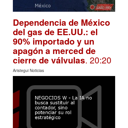
Dependencia de México
del gas de EE.UU.: el
90% importado y un
apagón a merced de
cierre de válvulas
. 20:20
Aristegui Noticias