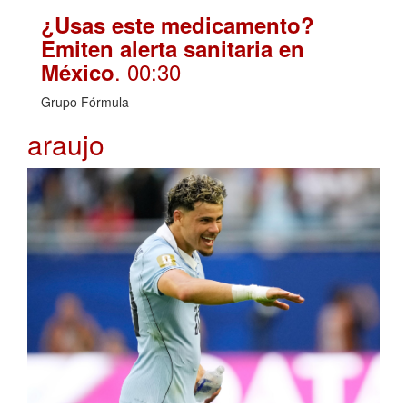
¿Usas este medicamento?
Emiten alerta sanitaria en
. 00:30
México
Grupo Fórmula
araujo