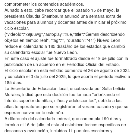
comprometer los contenidos académicos.
Aunado a esto, cabe recordar que el pasado 15 de mayo, la
presidenta Claudia Sheinbaum anunció una semana extra de
vacaciones para alumnos y docentes antes de iniciar el próximo
ciclo escolar.
{"videoId":"x9juuwg","autoplay":true,"title":"Gemini describiendo
objetos en tiempo real", "tag":"", "duration":"44"} Nuevo León
reduce el calendario a 185 díasUno de los estados que cambió
su calendario escolar fue Nuevo León.
En este caso el ajuste fue formalizado desde el 19 de julio con la
publicación de un acuerdo en el Periódico Oficial del Estado.
El ciclo escolar en esta entidad comenzó el 26 de agosto de 2024
y concluirá el 3 de julio del 2025, lo que acorta el periodo lectivo a
185 días.
La Secretaría de Educación local, encabezada por Sofia Leticia
Morales, indicó que esta decisión fue tomada "priorizando el
interés superior de niñas, niños y adolescentes", debido a las
altas temperaturas que se registraron el verano pasado y que se
esperan nuevamente este año.
A diferencia del calendario federal, que contempla 190 días y
termina el 16 de julio, el estatal establece fechas específicas de
descanso y evaluación, incluidos 11 puentes escolares y