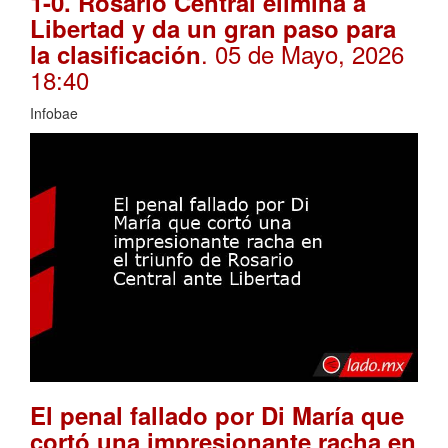
1-0. Rosario Central elimina a
Libertad y da un gran paso para
. 05 de Mayo, 2026
la clasificación
18:40
Infobae
El penal fallado por Di María que
cortó una impresionante racha en