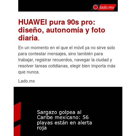
HUAWEI pura 90s pro:
diseño, autonomía y foto
.
diaria
En un momento en el que el móvil ya no sirve solo
para contestar mensajes, sino también para
trabajar, registrar recuerdos, navegar la ciudad y
resolver tareas cotidianas, elegir bien importa más
que nunca.
Lado.mx