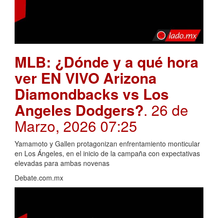
MLB: ¿Dónde y a qué hora
ver EN VIVO Arizona
Diamondbacks vs Los
Angeles Dodgers?
. 26 de
Marzo, 2026 07:25
Yamamoto y Gallen protagonizan enfrentamiento monticular
en Los Ángeles, en el inicio de la campaña con expectativas
elevadas para ambas novenas
Debate.com.mx