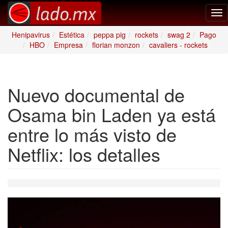
Tog
nav
Henipavirus
Estética
peppa pig
rockets
swag 2
Pago
HBO
Empresa
florian monzon
cavaliers - rockets
Nuevo documental de
Osama bin Laden ya está
entre lo más visto de
Netflix: los detalles