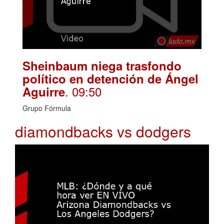
Sheinbaum niega trasfondo
político en detención de Ángel
. 09:50
Aguirre
Grupo Fórmula
diamondbacks vs dodgers