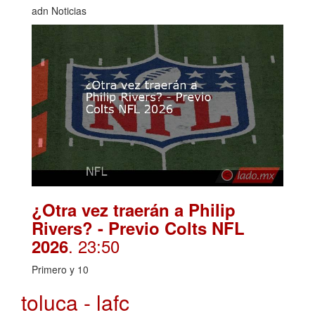
adn Noticias
¿Otra vez traerán a Philip
Rivers? - Previo Colts NFL
. 23:50
2026
Primero y 10
toluca - lafc