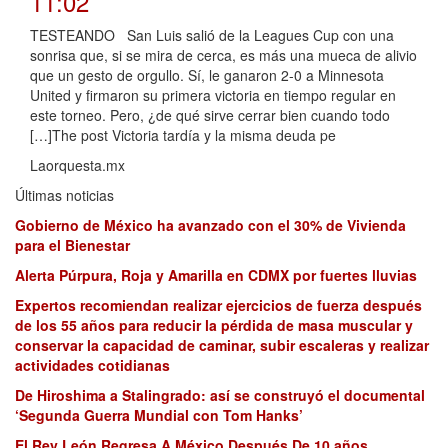
11:02
TESTEANDO San Luis salió de la Leagues Cup con una
sonrisa que, si se mira de cerca, es más una mueca de alivio
que un gesto de orgullo. Sí, le ganaron 2-0 a Minnesota
United y firmaron su primera victoria en tiempo regular en
este torneo. Pero, ¿de qué sirve cerrar bien cuando todo
[…]The post Victoria tardía y la misma deuda pe
Laorquesta.mx
Últimas noticias
Gobierno de México ha avanzado con el 30% de Vivienda
para el Bienestar
Alerta Púrpura, Roja y Amarilla en CDMX por fuertes lluvias
Expertos recomiendan realizar ejercicios de fuerza después
de los 55 años para reducir la pérdida de masa muscular y
conservar la capacidad de caminar, subir escaleras y realizar
actividades cotidianas
De Hiroshima a Stalingrado: así se construyó el documental
‘Segunda Guerra Mundial con Tom Hanks’
El Rey León Regresa A México Después De 10 años