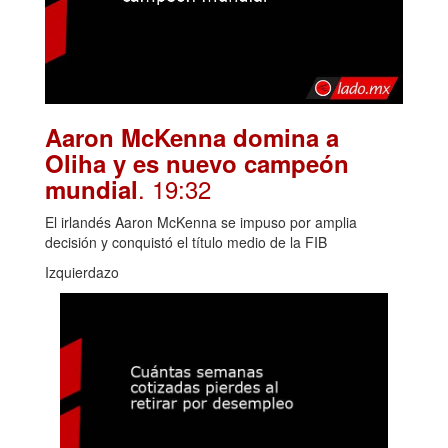
Aaron McKenna domina a
Oliha y es nuevo campeón
. 19:32
mundial
El irlandés Aaron McKenna se impuso por amplia
decisión y conquistó el título medio de la FIB
Izquierdazo