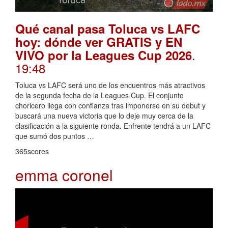
Qué canal pasa Toluca vs LAFC
hoy: dónde ver GRATIS y EN
.
VIVO por la Leagues Cup 2026
19:48
Toluca vs LAFC será uno de los encuentros más atractivos
de la segunda fecha de la Leagues Cup. El conjunto
choricero llega con confianza tras imponerse en su debut y
buscará una nueva victoria que lo deje muy cerca de la
clasificación a la siguiente ronda. Enfrente tendrá a un LAFC
que sumó dos puntos …
365scores
emma coronel