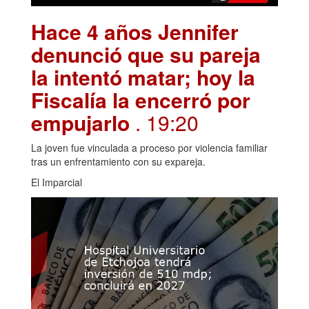
Hace 4 años Jennifer
denunció que su pareja
la intentó matar; hoy la
Fiscalía la encerró por
empujarlo
. 19:20
La joven fue vinculada a proceso por violencia familiar
tras un enfrentamiento con su expareja.
El Imparcial