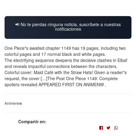
📢 No te pierdas ninguna noticia, suscríbete a nuestras
notificaciones
One Piece"s awaited chapter 1149 has 19 pages, including two
colorful pages and 17 normal black and white pages.
The electrifying sequence deepens the decisive clashes in Elbaf
and reveals impactful connections between the characters.
Colorful cover: Maid Café with the Straw Hats! Given a reader"s
request, the cover […]The Post One Piece 1149: Complete
spoilers revealed APPEARED FIRST ON ANIMENW .
Animenew
Compartir en: