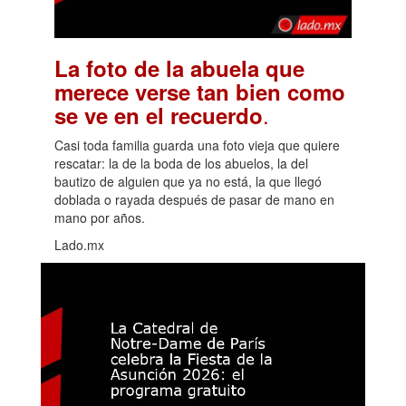
La foto de la abuela que
merece verse tan bien como
.
se ve en el recuerdo
Casi toda familia guarda una foto vieja que quiere
rescatar: la de la boda de los abuelos, la del
bautizo de alguien que ya no está, la que llegó
doblada o rayada después de pasar de mano en
mano por años.
Lado.mx