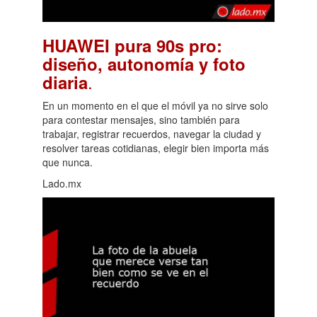
HUAWEI pura 90s pro:
diseño, autonomía y foto
.
diaria
En un momento en el que el móvil ya no sirve solo
para contestar mensajes, sino también para
trabajar, registrar recuerdos, navegar la ciudad y
resolver tareas cotidianas, elegir bien importa más
que nunca.
Lado.mx