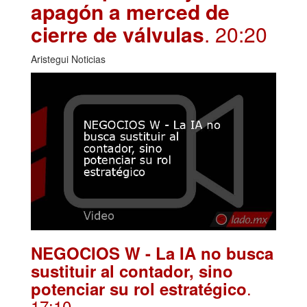
apagón a merced de
cierre de válvulas
. 20:20
Aristegui Noticias
NEGOCIOS W - La IA no busca
sustituir al contador, sino
.
potenciar su rol estratégico
17:10