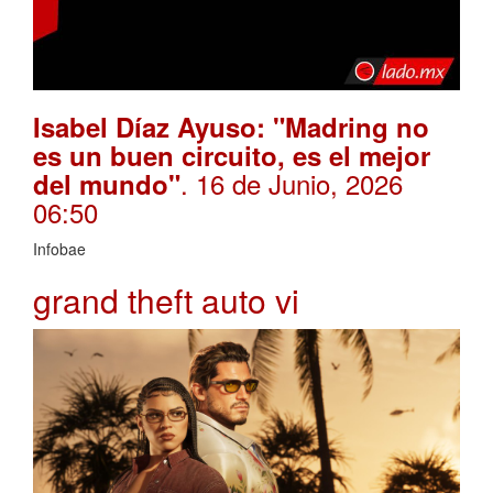
Isabel Díaz Ayuso: "Madring no
es un buen circuito, es el mejor
. 16 de Junio, 2026
del mundo"
06:50
Infobae
grand theft auto vi