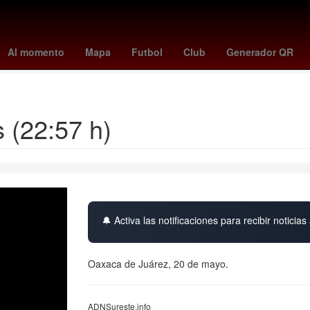
lajara Miguel Hidalgo y Costilla
Raúl Alpizar
Pedro Sicard
Edmu
Al momento
Mapa
Futbol
Club
Generador QR
 Global por un aborto legal y seguro
Juan Toscano
Google Earth
 (22:57 h)
🔔 Activa las notificaciones para recibir noticias 
Oaxaca de Juárez, 20 de mayo.
ADNSureste.info