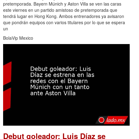
pretemporada. Bayern Múnich y Aston Villa se ven las caras
este viernes en un partido amistoso de pretemporada que
tendrá lugar en Hong Kong. Ambos entrenadores ya avisaron
que pondrán equipos con varios titulares por lo que se espera
un
BolaVip Mexico
Debut goleador: Luis Díaz se