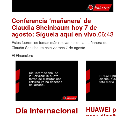
Conferencia ‘mañanera’ de
Claudia Sheinbaum hoy 7 de
.06:43
agosto: Síguela aquí en vivo
Estos fueron los temas más relevantes de la mañanera de
Claudia Sheinbaum este viernes 7 de agosto.
El Financiero
Día Internacional
HUAWEI p