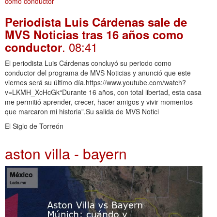
Periodista Luis Cárdenas sale de
MVS Noticias tras 16 años como
. 08:41
conductor
El periodista Luis Cárdenas concluyó su periodo como
conductor del programa de MVS Noticias y anunció que este
viernes será su último día.https://www.youtube.com/watch?
v=LKMH_XcHcGk“Durante 16 años, con total libertad, esta casa
me permitió aprender, crecer, hacer amigos y vivir momentos
que marcaron mi historia”.Su salida de MVS Notici
El Siglo de Torreón
aston villa - bayern