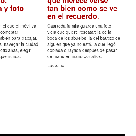
o,
que merece verse
 y foto
tan bien como se ve
.
en el recuerdo
el que el móvil ya
Casi toda familia guarda una foto
 contestar
vieja que quiere rescatar: la de la
mbién para trabajar,
boda de los abuelos, la del bautizo de
s, navegar la ciudad
alguien que ya no está, la que llegó
otidianas, elegir
doblada o rayada después de pasar
 que nunca.
de mano en mano por años.
Lado.mx