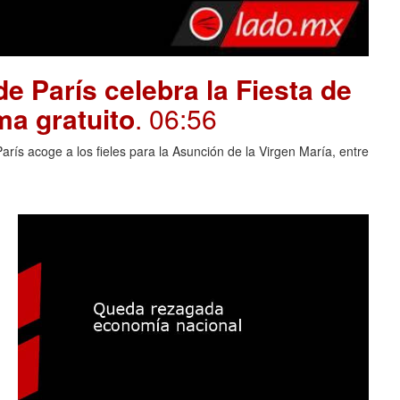
e París celebra la Fiesta de
ma gratuito
. 06:56
rís acoge a los fieles para la Asunción de la Virgen María, entre