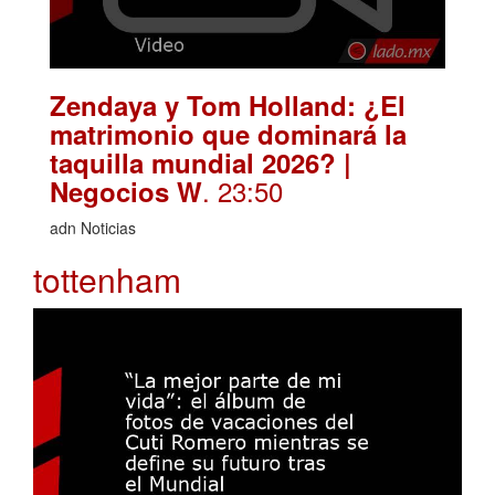
Zendaya y Tom Holland: ¿El
matrimonio que dominará la
taquilla mundial 2026? |
. 23:50
Negocios W
adn Noticias
tottenham