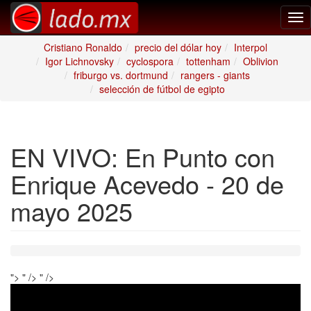
Tog
nav
Cristiano Ronaldo
precio del dólar hoy
Interpol
Igor Lichnovsky
cyclospora
tottenham
Oblivion
friburgo vs. dortmund
rangers - giants
selección de fútbol de egipto
EN VIVO: En Punto con
Enrique Acevedo - 20 de
mayo 2025
">
" />
" />