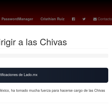
na post creditos
miami vs san luis
Venezolanos
Cohete
PasswordManager
Cristhian Ruiz
Contacto
igir a las Chivas
otificaciones de Lado.mx
 México, ha tomado mucha fuerza para hacerse cargo de las Chivas