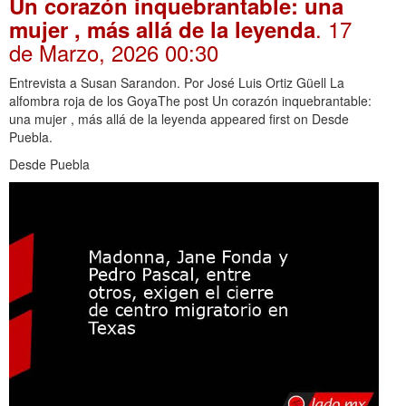
Un corazón inquebrantable: una
. 17
mujer , más allá de la leyenda
de Marzo, 2026 00:30
Entrevista a Susan Sarandon. Por José Luis Ortiz Güell La
alfombra roja de los GoyaThe post Un corazón inquebrantable:
una mujer , más allá de la leyenda appeared first on Desde
Puebla.
Desde Puebla