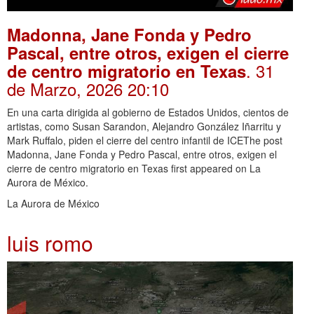
Madonna, Jane Fonda y Pedro
Pascal, entre otros, exigen el cierre
. 31
de centro migratorio en Texas
de Marzo, 2026 20:10
En una carta dirigida al gobierno de Estados Unidos, cientos de
artistas, como Susan Sarandon, Alejandro González Iñarritu y
Mark Ruffalo, piden el cierre del centro infantil de ICEThe post
Madonna, Jane Fonda y Pedro Pascal, entre otros, exigen el
cierre de centro migratorio en Texas first appeared on La
Aurora de México.
La Aurora de México
luis romo