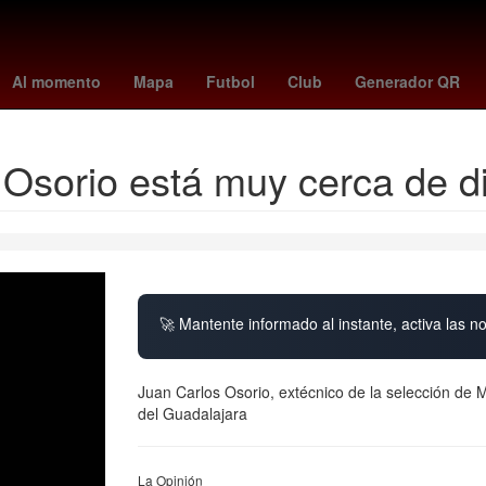
us magomedov
Antoine Griezmann
política
toy story 5 tiene esce
Al momento
Mapa
Futbol
Club
Generador QR
sorio está muy cerca de dir
🚀 Mantente informado al instante, activa las n
Juan Carlos Osorio, extécnico de la selección de
del Guadalajara
La Opinión