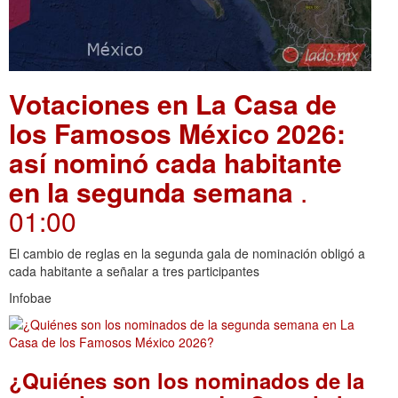
Votaciones en La Casa de
los Famosos México 2026:
así nominó cada habitante
en la segunda semana
.
01:00
El cambio de reglas en la segunda gala de nominación obligó a
cada habitante a señalar a tres participantes
Infobae
¿Quiénes son los nominados de la