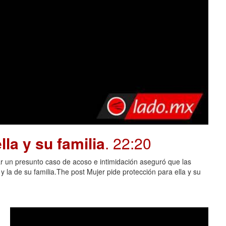
la y su familia
. 22:20
 un presunto caso de acoso e intimidación aseguró que las
 la de su familia.The post Mujer pide protección para ella y su