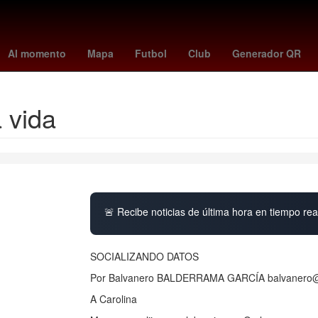
unetaka murakami
celtics - raptors
UEFA Europa League
osasu
Al momento
Mapa
Futbol
Club
Generador QR
a vida
🚨 Recibe noticias de última hora en tiempo real
SOCIALIZANDO DATOS
Por Balvanero BALDERRAMA GARCÍA balvanero@
A Carolina