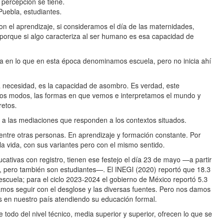
 percepción se tiene.
Puebla, estudiantes.
n el aprendizaje, si consideramos el día de las maternidades,
 porque si algo caracteriza al ser humano es esa capacidad de
za en lo que en esta época denominamos escuela, pero no inicia ahí
 necesidad, es la capacidad de asombro. Es verdad, este
los modos, las formas en que vemos e interpretamos el mundo y
retos.
a las mediaciones que responden a los contextos situados.
ntre otras personas. En aprendizaje y formación constante. Por
 la vida, con sus variantes pero con el mismo sentido.
ucativas con registro, tienen ese festejo el día 23 de mayo —a partir
il, pero también son estudiantes—. El INEGI (2020) reportó que 18.3
escuela; para el ciclo 2023-2024 el gobierno de México reportó 5.3
íamos seguir con el desglose y las diversas fuentes. Pero nos damos
as en nuestro país atendiendo su educación formal.
todo del nivel técnico, media superior y superior, ofrecen lo que se