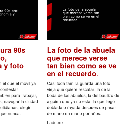
ura 90s
La foto de la abuela
o,
que merece verse
 y foto
tan bien como se ve
.
en el recuerdo
el que el móvil ya
Casi toda familia guarda una foto
 contestar
vieja que quiere rescatar: la de la
mbién para trabajar,
boda de los abuelos, la del bautizo de
s, navegar la ciudad
alguien que ya no está, la que llegó
otidianas, elegir
doblada o rayada después de pasar
 que nunca.
de mano en mano por años.
Lado.mx