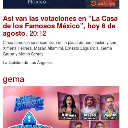
Así van las votaciones en “La Casa
de los Famosos México”, hoy 6 de
. 20:12
agosto
Cinco famosos se encuentran en la placa de nominación y son:
Ximena Herrera, Masad Altamimi, Ernesto Laguardia, Gema
Garoa y Memo Schutz
La Opinión de Los Ángeles
gema