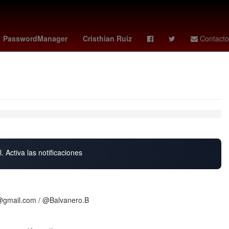
na
misa domingo de pascua
Lewis Hamilton
raptors - celtics
PasswordManager
Cristhian Ruiz
Contacto
. Activa las notificaciones
gmail.com / @Balvanero.B