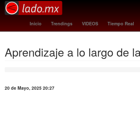
Monterrey Metal Fest
millonarios - cúcuta
rangers - reds
m
Inicio
Trendings
VIDEOS
Tiempo Real
Aprendizaje a lo largo de l
20 de Mayo, 2025 20:27