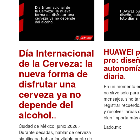
Día Internacional
HUAWEI p
pro: diseñ
de la Cerveza: la
autonomía
nueva forma de
.
diaria
disfrutar una
En un momento en 
cerveza ya no
no sirve solo para
mensajes, sino ta
depende del
registrar recuerdo
alcohol.
.
y resolver tareas c
bien importa más
Ciudad de México, junio 2026.-
Lado.mx
Durante décadas, hablar de cerveza
significaba hablar inevitablemente de