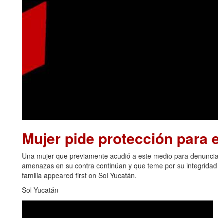
Mujer pide protección para el
Una mujer que previamente acudió a este medio para denunciar
amenazas en su contra continúan y que teme por su integridad y
familia appeared first on Sol Yucatán.
Sol Yucatán