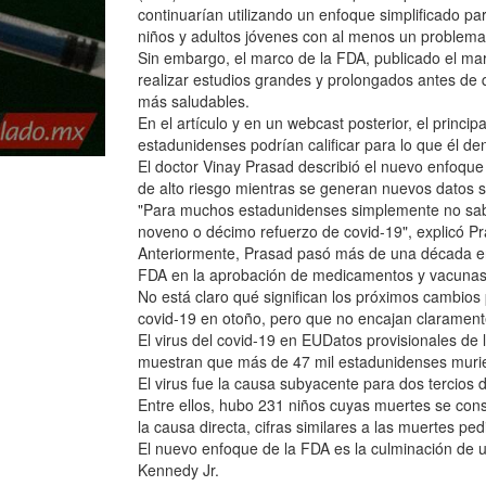
continuarían utilizando un enfoque simplificado p
niños y adultos jóvenes con al menos un problema 
Sin embargo, el marco de la FDA, publicado el mar
realizar estudios grandes y prolongados antes d
más saludables.
En el artículo y en un webcast posterior, el princ
estadunidenses podrían calificar para lo que él d
El doctor Vinay Prasad describió el nuevo enfoqu
de alto riesgo mientras se generan nuevos datos s
"Para muchos estadunidenses simplemente no sabem
noveno o décimo refuerzo de covid-19", explicó Pr
Anteriormente, Prasad pasó más de una década en
FDA en la aprobación de medicamentos y vacunas
No está claro qué significan los próximos cambio
covid-19 en otoño, pero que no encajan clarament
El virus del covid-19 en EUDatos provisionales de
muestran que más de 47 mil estadunidenses murier
El virus fue la causa subyacente para dos tercios d
Entre ellos, hubo 231 niños cuyas muertes se consi
la causa directa, cifras similares a las muertes ped
El nuevo enfoque de la FDA es la culminación de un
Kennedy Jr.