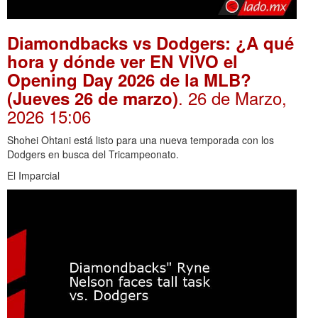
Diamondbacks vs Dodgers: ¿A qué
hora y dónde ver EN VIVO el
Opening Day 2026 de la MLB?
. 26 de Marzo,
(Jueves 26 de marzo)
2026 15:06
Shohei Ohtani está listo para una nueva temporada con los
Dodgers en busca del Tricampeonato.
El Imparcial