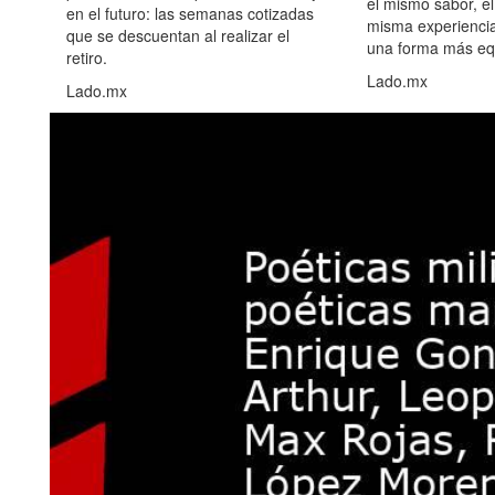
el mismo sabor, el
en el futuro: las semanas cotizadas
misma experiencia
que se descuentan al realizar el
una forma más equ
retiro.
Lado.mx
Lado.mx