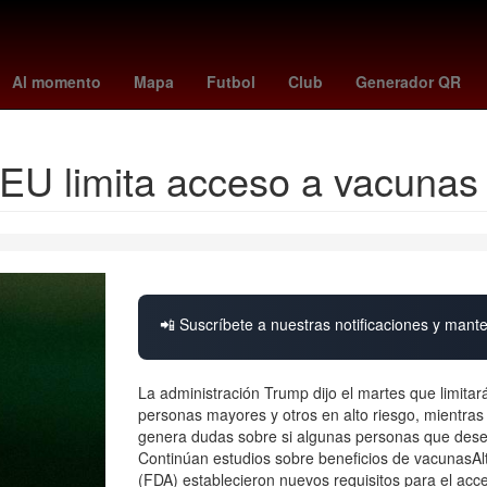
olanos
Star Wars
alerta meteorológica
dias de descanso obligat
Al momento
Mapa
Futbol
Club
Generador QR
 EU limita acceso a vacunas 
📲 Suscríbete a nuestras notificaciones y mante
La administración Trump dijo el martes que limitar
personas mayores y otros en alto riesgo, mientras 
genera dudas sobre si algunas personas que dese
Continúan estudios sobre beneficios de vacunasAl
(FDA) establecieron nuevos requisitos para el acce