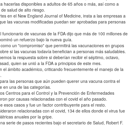
ara hacerlas disponibles a adultos de 65 años o más, así como a
de salud de alto riesgo.
tes en el New England Journal of Medicine, insta a las empresas a
e que las vacunas modificadas puedan ser aprobadas para personas
ipal funcionario de vacunas de la FDA dijo que más de 100 millones de
enominó un refuerzo bajo la nueva guía.
e como un "compromiso" que permitirá las vacunaciones en grupos
obre si las vacunas todavía benefician a personas más saludables.
os la respuesta sobre si deberían recibir el séptimo, octavo,
asad, quien se unió a la FDA a principios de este mes.
 el ámbito académico, criticando frecuentemente el manejo de la
.
s para las personas que aún pueden querer una vacuna contra el
e en una de las categorías.
 los Centros para el Control y la Prevención de Enfermedades
on por causas relacionadas con el covid el año pasado.
e esos casos y fue un factor contribuyente para el resto.
deraron relacionadas con el covid, 134 de ellos donde el virus fue
iátricas anuales por la gripe.
a serie de pasos recientes bajo el secretario de Salud, Robert F.