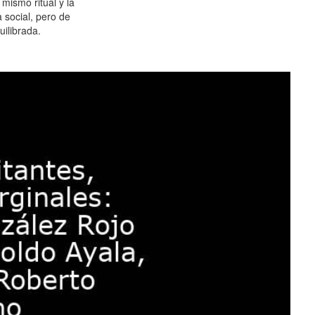
 mismo ritual y la
 social, pero de
ilibrada.