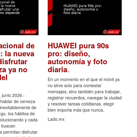
acional de
HUAWEI pura 90s
: la nueva
pro: diseño,
isfrutar
autonomía y foto
.
za ya no
diaria
el
En un momento en el que el móvil ya
no sirve solo para contestar
mensajes, sino también para trabajar,
 junio 2026.-
registrar recuerdos, navegar la ciudad
hablar de cerveza
y resolver tareas cotidianas, elegir
 inevitablemente de
bien importa más que nunca.
go, los hábitos de
Lado.mx
olucionando y cada
 buscan
es permitan disfrutar