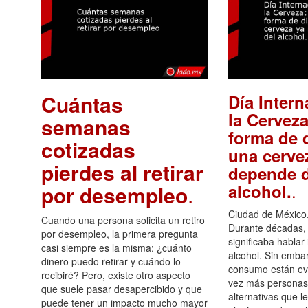
Cuántas
Día Intern
la Cerveza
semanas
forma de d
cotizadas
una cerve
pierdes al retirar
depende d
.
alcohol.
por desempleo
.
Ciudad de México,
Cuando una persona solicita un retiro
Durante décadas, 
por desempleo, la primera pregunta
significaba hablar
casi siempre es la misma: ¿cuánto
alcohol. Sin embar
dinero puedo retirar y cuándo lo
consumo están ev
recibiré? Pero, existe otro aspecto
vez más personas
que suele pasar desapercibido y que
alternativas que l
puede tener un impacto mucho mayor