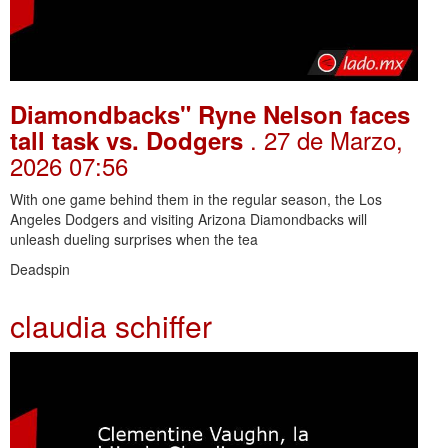
Diamondbacks" Ryne Nelson faces
. 27 de Marzo,
tall task vs. Dodgers
2026 07:56
With one game behind them in the regular season, the Los
Angeles Dodgers and visiting Arizona Diamondbacks will
unleash dueling surprises when the tea
Deadspin
claudia schiffer