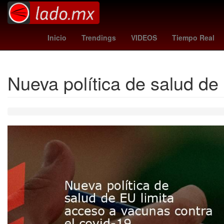
España
Puebla
Brasil
Irán
Venez
Inicio
Trendings
VIDEOS
Tiempo Real
Nueva política de salud de