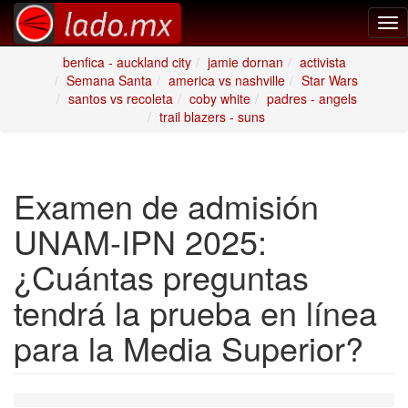
Tog
nav
benfica - auckland city
jamie dornan
activista
Semana Santa
america vs nashville
Star Wars
santos vs recoleta
coby white
padres - angels
trail blazers - suns
Examen de admisión
UNAM-IPN 2025:
¿Cuántas preguntas
tendrá la prueba en línea
para la Media Superior?