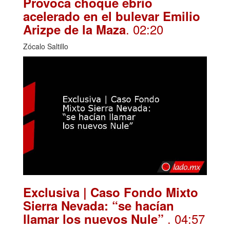
Provoca choque ebrio
acelerado en el bulevar Emilio
. 02:20
Arizpe de la Maza
Zócalo Saltillo
Exclusiva | Caso Fondo Mixto
Sierra Nevada: “se hacían
. 04:57
llamar los nuevos Nule”