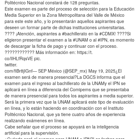
Politécnico Nacional constará de 128 preguntas.
Este examen es parte del proceso de selección para la Educación
Media Superior en la Zona Metropolitana del Valle de México
para este este año, y lo presentarán aquellos aspirantes que
deseen un formar parte de dichas instituciones universitarias.
???? ¡Atención, aspirantes a #bachillerato en la #CDMX! ????Si
eligieron presentar el examen a la #UNAM o al #IPN, es momento
de descargar la ficha de pago y continuar con el proceso.
???????????? Más información en: https://t.
co/lIHLfRqsVE pic.
twitter.
com/fiBr8jIGnf— SEP México (@SEP_mx) May 19, 2025¿El
examen será de manera presencial?La DGCS informa que el
examen para el ingreso al bachillerato de la UNAMy el IPN se
aplicará en línea a diferencia del Comipems que se presentaba
de manera presencial para todos los aspirantes a media superior.
Será la primera vez que la UNAM aplicará este tipo de evaluación
en línea, y lo están haciendo en coordinación con el Instituto
Politécnico Nacional, que ya tiene cuatro años de experiencia
realizando exámenes en línea.
Cabe señalar que el proceso se apoyará en la inteligencia
artificial para la supervisión.
¿Cuándo será el examen para UNAM e IPN?Las fechas para