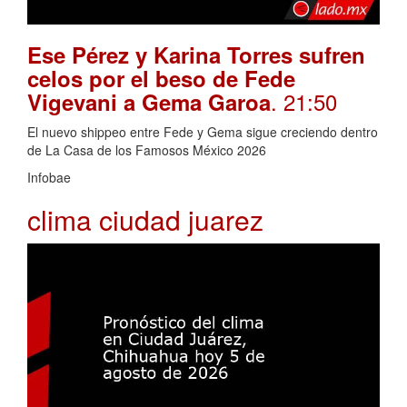
Ese Pérez y Karina Torres sufren
celos por el beso de Fede
. 21:50
Vigevani a Gema Garoa
El nuevo shippeo entre Fede y Gema sigue creciendo dentro
de La Casa de los Famosos México 2026
Infobae
clima ciudad juarez