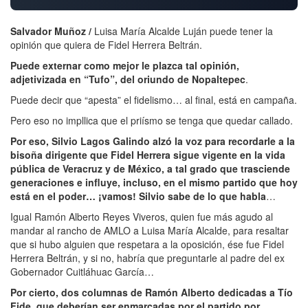
Salvador Muñoz /
Luisa María Alcalde Luján puede tener la
opinión que quiera de Fidel Herrera Beltrán.
Puede externar como mejor le plazca tal opinión,
adjetivizada en “Tufo”, del oriundo de Nopaltepec
.
Puede decir que “apesta” el fidelismo… al final, está en campaña.
Pero eso no impllica que el priísmo se tenga que quedar callado.
Por eso, Silvio Lagos Galindo alzó la voz para recordarle a la
bisoña dirigente que
Fidel Herrera sigue vigente en la vida
pública de Veracruz y de México, a tal grado que trasciende
generaciones e influye, incluso, en el mismo partido que hoy
está en el poder… ¡vamos! Silvio sabe de lo que habla
…
Igual Ramón Alberto Reyes Viveros, quien fue más agudo al
mandar al rancho de AMLO a Luisa María Alcalde, para resaltar
que si hubo alguien que respetara a la oposición, ése fue Fidel
Herrera Beltrán, y si no, habría que preguntarle al padre del ex
Gobernador Cuitláhuac García…
Por cierto, dos columnas de Ramón Alberto dedicadas a Tío
Fide, que deberían ser enmarcadas por el partido por