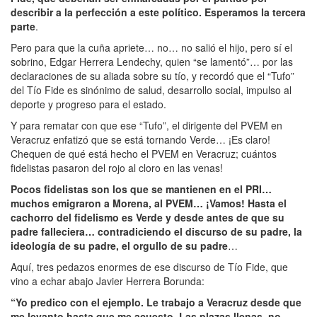
describir a la perfección a este político. Esperamos la tercera
parte
.
Pero para que la cuña apriete… no… no salió el hijo, pero sí el
sobrino, Edgar Herrera Lendechy, quien “se lamentó”… por las
declaraciones de su aliada sobre su tío, y recordó que el “Tufo”
del Tío Fide es sinónimo de salud, desarrollo social, impulso al
deporte y progreso para el estado.
Y para rematar con que ese “Tufo”, el dirigente del PVEM en
Veracruz enfatizó que se está tornando Verde… ¡Es claro!
Chequen de qué está hecho el PVEM en Veracruz; cuántos
fidelistas pasaron del rojo al cloro en las venas!
Pocos fidelistas son los que se mantienen en el PRI…
muchos emigraron a Morena, al PVEM… ¡Vamos! Hasta el
cachorro del fidelismo es Verde y desde antes de que su
padre falleciera… contradiciendo el discurso de su padre, la
ideología de su padre, el orgullo de su padre
…
Aquí, tres pedazos enormes de ese discurso de Tío Fide, que
vino a echar abajo Javier Herrera Borunda:
“Yo predico con el ejemplo. Le trabajo a Veracruz desde que
me levanto hasta que me acuesto. Las plazas llenas, no