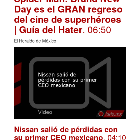
Day es el GRAN regreso
del cine de superhéroes
| Guía del Hater
. 06:50
El Heraldo de México
Nissan salió de pérdidas con
. 04:10
su primer CEO mexicano