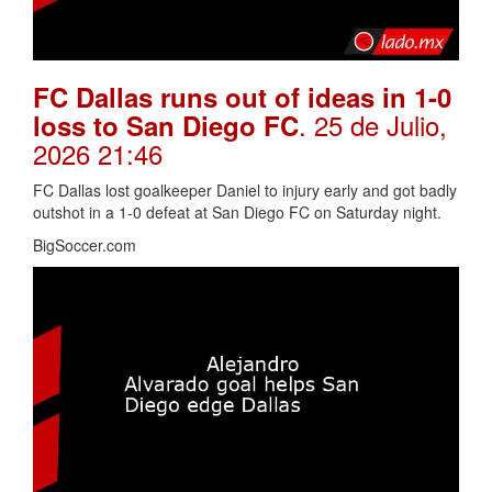
FC Dallas runs out of ideas in 1-0
. 25 de Julio,
loss to San Diego FC
2026 21:46
FC Dallas lost goalkeeper Daniel to injury early and got badly
outshot in a 1-0 defeat at San Diego FC on Saturday night.
BigSoccer.com