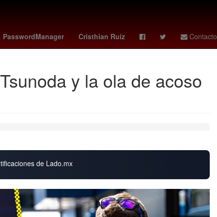
iñaur
Atlanta
Patrik Schick
liga bbva
Grettell Valdez
PasswordManager
Cristhian Ruiz
Contacto
 Tsunoda y la ola de acoso
otificaciones de Lado.mx