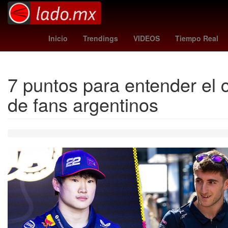
tormenta tropical lorenzo trayectoria
Pago
ley de ampa
Inicio
Trendings
VIDEOS
Tiempo Real
7 puntos para entender el 
de fans argentinos