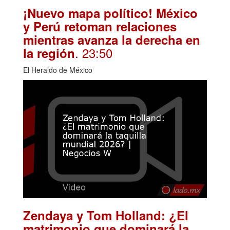
¡Nuevo mapa político! México
y Perú retoman relaciones
mientras avanza la derecha en
. 23:50
la región
El Heraldo de México
Zendaya y Tom Holland: ¿El
matrimonio que dominará la