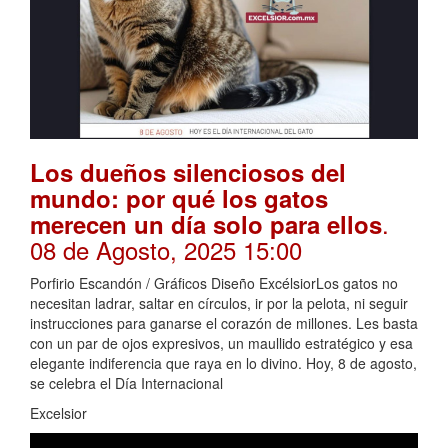
Los dueños silenciosos del
mundo: por qué los gatos
.
merecen un día solo para ellos
08 de Agosto, 2025 15:00
Porfirio Escandón / Gráficos Diseño ExcélsiorLos gatos no
necesitan ladrar, saltar en círculos, ir por la pelota, ni seguir
instrucciones para ganarse el corazón de millones. Les basta
con un par de ojos expresivos, un maullido estratégico y esa
elegante indiferencia que raya en lo divino. Hoy, 8 de agosto,
se celebra el Día Internacional
Excelsior