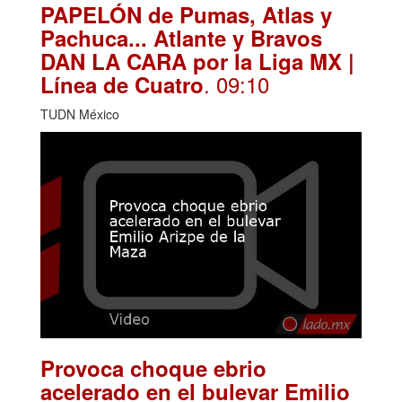
PAPELÓN de Pumas, Atlas y
Pachuca... Atlante y Bravos
DAN LA CARA por la Liga MX |
. 09:10
Línea de Cuatro
TUDN México
Provoca choque ebrio
acelerado en el bulevar Emilio