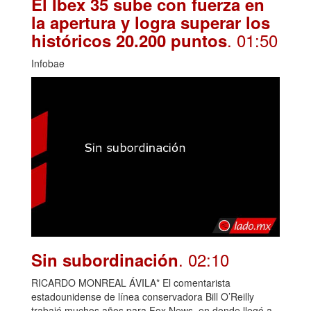
El Ibex 35 sube con fuerza en
la apertura y logra superar los
. 01:50
históricos 20.200 puntos
Infobae
. 02:10
Sin subordinación
RICARDO MONREAL ÁVILA* El comentarista
estadounidense de línea conservadora Bill O’Reilly
trabajó muchos años para Fox News, en donde llegó a