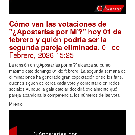
Cómo van las votaciones de
"¿Apostarías por Mí?" hoy 01 de
febrero y quién podría ser la
. 01 de
segunda pareja eliminada
Febrero, 2026 15:25
La tensión en ‘¿Apostarías por mí?’ alcanza su punto
máximo este domingo 01 de febrero. La segunda semana de
eliminaciones ha generado gran expectación entre los fans,
quienes siguen de cerca cada voto y comentario en redes
sociales.Aunque la gala estelar decidirá oficialmente qué
pareja abandona la competencia, los números de las vota
Milenio