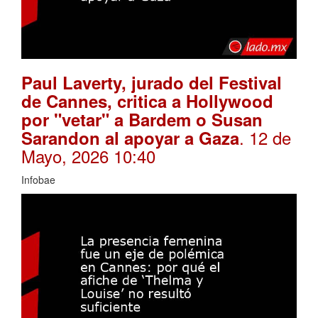
Paul Laverty, jurado del Festival
de Cannes, critica a Hollywood
por "vetar" a Bardem o Susan
. 12 de
Sarandon al apoyar a Gaza
Mayo, 2026 10:40
Infobae