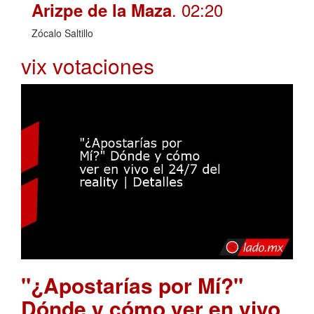
. 02:20
Arizpe de la Maza
Zócalo Saltillo
vix votaciones
"¿Apostarías por Mí?"
Dónde y cómo ver en vivo