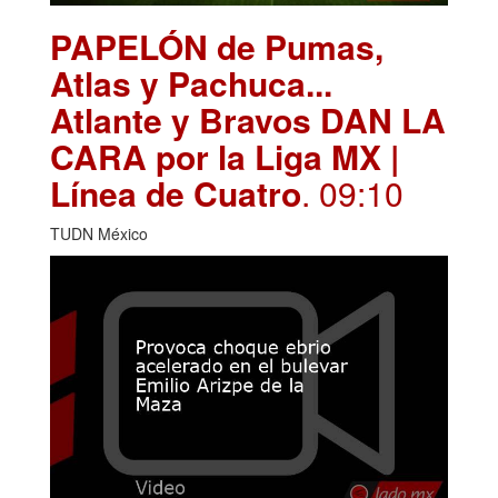
PAPELÓN de Pumas,
Atlas y Pachuca...
Atlante y Bravos DAN LA
CARA por la Liga MX |
Línea de Cuatro
. 09:10
TUDN México