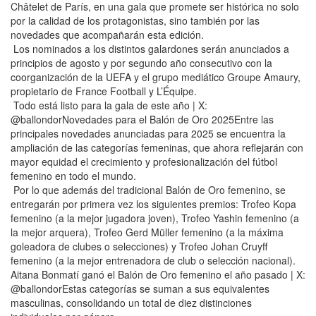
Châtelet de París, en una gala que promete ser histórica no solo
por la calidad de los protagonistas, sino también por las
novedades que acompañarán esta edición.
Los nominados a los distintos galardones serán anunciados a
principios de agosto y por segundo año consecutivo con la
coorganización de la UEFA y el grupo mediático Groupe Amaury,
propietario de France Football y L’Équipe.
Todo está listo para la gala de este año | X:
@ballondorNovedades para el Balón de Oro 2025Entre las
principales novedades anunciadas para 2025 se encuentra la
ampliación de las categorías femeninas, que ahora reflejarán con
mayor equidad el crecimiento y profesionalización del fútbol
femenino en todo el mundo.
Por lo que además del tradicional Balón de Oro femenino, se
entregarán por primera vez los siguientes premios: Trofeo Kopa
femenino (a la mejor jugadora joven), Trofeo Yashin femenino (a
la mejor arquera), Trofeo Gerd Müller femenino (a la máxima
goleadora de clubes o selecciones) y Trofeo Johan Cruyff
femenino (a la mejor entrenadora de club o selección nacional).
Aitana Bonmatí ganó el Balón de Oro femenino el año pasado | X:
@ballondorEstas categorías se suman a sus equivalentes
masculinas, consolidando un total de diez distinciones