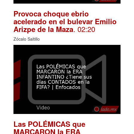
Provoca choque ebrio
acelerado en el bulevar Emilio
. 02:20
Arizpe de la Maza
Zócalo Saltillo
Las POLÉMICAS que
MARCARON la ERA