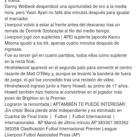
y vuelta.
Danny Welbeck desperdició una oportunidad de oro a la media
hora, pero Yasin Ayari no falló dos minutos después para igualar
el marcador.
Liverpool volvió a estar al frente antes del descanso tras un
remate de Dominik Szoboszlai al filo del medio tiempo.
Liverpool jugó con suplentes | APEl suplente japonés Kaoru
Mitoma igualó a los 69, apenas cuatro minutos después de
ingresas.
Fue su tercer gol en cuatro partidos, todos ellos como suplente
en la recta final.
Hinshelwood apareció en el segundo palo para convertir el centro
rasante de Matt O’Riley y, aunque se levantó la bandera de fuera
de juego, el gol fue concedido tras una revisión de video.
Hinshelwood ingresó junto a Harry Howell, su primo de 17 años.
Howell también hizo historia al convertirse en el jugador más
joven de Brighton en la Premier.
Lograron la remontada | APTAMBIÉN TE PUEDE INTERESAR:
¡En crisis! Boca pierde ante Independiente y es eliminado en
Cuartos de Final Inicio | Futbol | Futbol Internacional |
Internacionales AP Marcó de último minuto AP 383367 383362
383358 Clasificación Futbol Internacional Premier League
Liverpool Futbol Associated Press (AP)