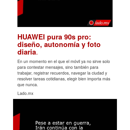
HUAWEI pura 90s pro:
diseño, autonomía y foto
.
diaria
En un momento en el que el móvil ya no sirve solo
para contestar mensajes, sino también para
trabajar, registrar recuerdos, navegar la ciudad y
resolver tareas cotidianas, elegir bien importa más
que nunca.
Lado.mx