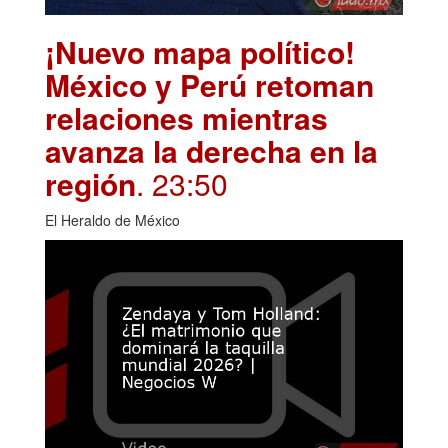
¡Nuevo mapa político!
México y Perú retoman
relaciones mientras
avanza la derecha en la
región
. 23:50
El Heraldo de México