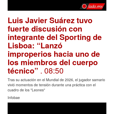
Luis Javier Suárez tuvo
fuerte discusión con
integrante del Sporting de
Lisboa: “Lanzó
improperios hacia uno de
los miembros del cuerpo
técnico”
. 08:50
Tras su actuación en el Mundial de 2026, el jugador samario
vivió momentos de tensión durante una práctica con el
cuadro de los "Leones"
Infobae