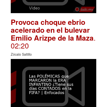
Provoca choque ebrio
acelerado en el bulevar
Emilio Arizpe de la Maza
.
02:20
Zócalo Saltillo