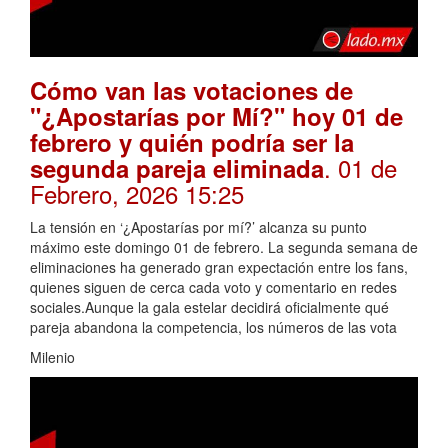
Cómo van las votaciones de
"¿Apostarías por Mí?" hoy 01 de
febrero y quién podría ser la
. 01 de
segunda pareja eliminada
Febrero, 2026 15:25
La tensión en ‘¿Apostarías por mí?’ alcanza su punto
máximo este domingo 01 de febrero. La segunda semana de
eliminaciones ha generado gran expectación entre los fans,
quienes siguen de cerca cada voto y comentario en redes
sociales.Aunque la gala estelar decidirá oficialmente qué
pareja abandona la competencia, los números de las vota
Milenio