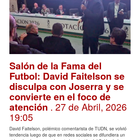
Salón de la Fama del
Futbol: David Faitelson se
disculpa con Joserra y se
convierte en el foco de
atención
. 27 de Abril, 2026
19:05
David Faitelson, polémico comentarista de TUDN, se volvió
tendencia luego de que en redes sociales se difundiera un