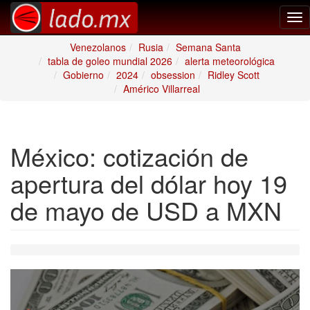
Tog
nav
Venezolanos
Rusia
Semana Santa
tabla de goleo mundial 2026
alerta meteorológica
Gobierno
2024
obsession
Ridley Scott
Américo Villarreal
México: cotización de
apertura del dólar hoy 19
de mayo de USD a MXN