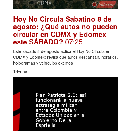
Hoy No Circula Sabatino 8 de
agosto: ¿Qué autos no pueden
circular en CDMX y Edomex
.07:25
este SÁBADO?
Este sábado 8 de agosto aplica el Hoy No Circula en
CDMX y Edomex; revisa qué autos descansan, horarios,
hologramas y vehículos exentos
Tribuna