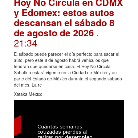
Hoy No Circula en CDMX
y Edomex: estos autos
descansan el sábado 8
de agosto de 2026
.
21:34
El sábado puede parecer el día perfecto para sacar el
auto, pero este 8 de agosto habrá vehículos que
tendrán que quedarse en casa. El Hoy No Circula
Sabatino estará vigente en la Ciudad de México y en
parte del Estado de México durante el segundo sábado
del mes. La re
Xataka México