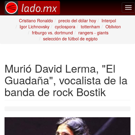
Tog
nav
Cristiano Ronaldo
precio del dólar hoy
Interpol
Igor Lichnovsky
cyclospora
tottenham
Oblivion
friburgo vs. dortmund
rangers - giants
selección de fútbol de egipto
Murió David Lerma, "El
Guadaña", vocalista de la
banda de rock Bostik