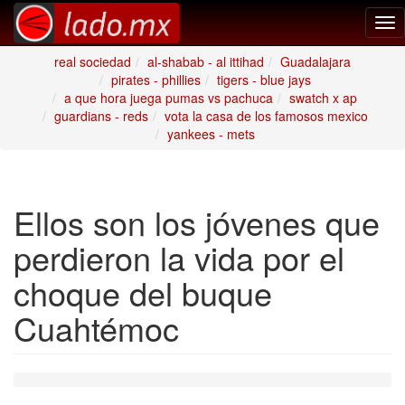
Tog
nav
real sociedad
al-shabab - al ittihad
Guadalajara
pirates - phillies
tigers - blue jays
a que hora juega pumas vs pachuca
swatch x ap
guardians - reds
vota la casa de los famosos mexico
yankees - mets
Ellos son los jóvenes que
perdieron la vida por el
choque del buque
Cuahtémoc