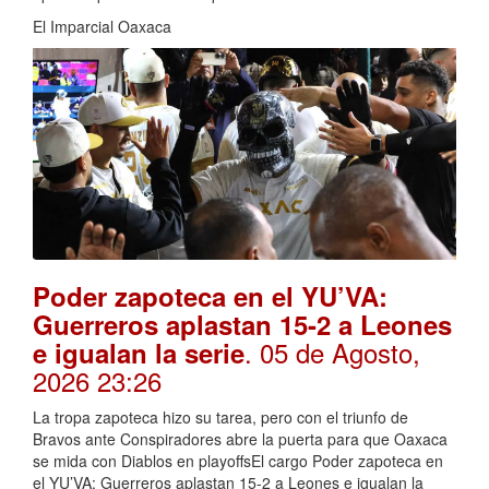
El Imparcial Oaxaca
Poder zapoteca en el YU’VA:
Guerreros aplastan 15-2 a Leones
. 05 de Agosto,
e igualan la serie
2026 23:26
La tropa zapoteca hizo su tarea, pero con el triunfo de
Bravos ante Conspiradores abre la puerta para que Oaxaca
se mida con Diablos en playoffsEl cargo Poder zapoteca en
el YU’VA: Guerreros aplastan 15-2 a Leones e igualan la